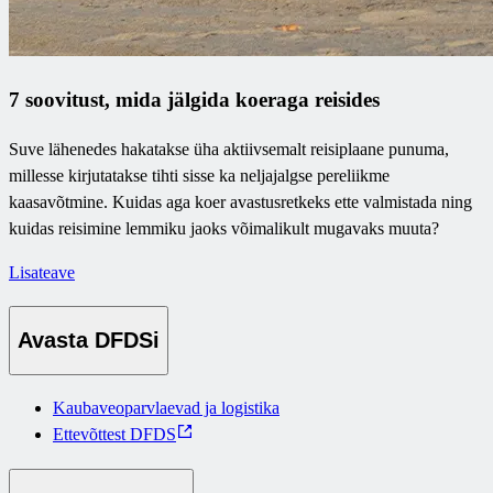
7 soovitust, mida jälgida koeraga reisides
Suve lähenedes hakatakse üha aktiivsemalt reisiplaane punuma,
millesse kirjutatakse tihti sisse ka neljajalgse pereliikme
kaasavõtmine. Kuidas aga koer avastusretkeks ette valmistada ning
kuidas reisimine lemmiku jaoks võimalikult mugavaks muuta?
Lisateave
Avasta DFDSi
Kaubaveoparvlaevad ja logistika
Ettevõttest DFDS