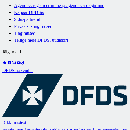
Agendiks registreerumine ja agendi sisselogimine
Karjäär DFDSis
Siduspartnerid
Privaatsustingimused
Tingimused
Tellige meie DFDSi uudiskiri
Jälgi meid
DFDSi rakendus
Rikkumistest
teavitamine
Küpsistepoliitika
Privaatsustingimused
Juurdepääsetavuse