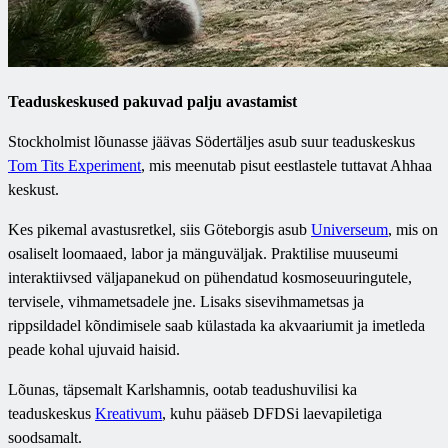
Teaduskeskused pakuvad palju avastamist
Stockholmist lõunasse jäävas Södertäljes asub suur teaduskeskus
Tom Tits Experiment
, mis meenutab pisut eestlastele tuttavat Ahhaa
keskust.
Kes pikemal avastusretkel, siis Göteborgis asub
Universeum
, mis on
osaliselt loomaaed, labor ja mänguväljak. Praktilise muuseumi
interaktiivsed väljapanekud on pühendatud kosmoseuuringutele,
tervisele, vihmametsadele jne. Lisaks sisevihmametsas ja
rippsildadel kõndimisele saab külastada ka akvaariumit ja imetleda
peade kohal ujuvaid haisid.
Lõunas, täpsemalt Karlshamnis, ootab teadushuvilisi ka
teaduskeskus
Kreativum
, kuhu pääseb DFDSi laevapiletiga
soodsamalt.