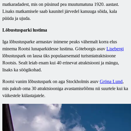
matkaradadest, mis on püsinud pea muutumatuna 1920. aastast.
Lisaks matkamisele saab kaunitel järvedel kanuuga sõida, kala
püüda ja ujuda.
Lõbustusparki lustima
Iga lõbustusparke armastav inimene peaks vähemalt korra elus
minema Rootsi lunaparkidesse lustima. Göteborgis asuv
Lisebergi
lõbustuspark on lausa üks populaarsemaid turismiatraktsioone
Rootsis. Sealt leiab enam kui 40 erinevat atraktsiooni ja mängu,
lisaks ka söögikohad.
Rootsi vanim lõbustuspark on aga Stockholmis asuv
Gröna Lund
,
mis pakub oma 30 atraktsiooniga avastamisrõõmu nii suurtele kui ka
väikestele külastajatele.