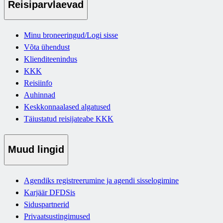
Reisiparvlaevad
Minu broneeringud/Logi sisse
Võta ühendust
Klienditeenindus
KKK
Reisiinfo
Auhinnad
Keskkonnaalased algatused
Täiustatud reisijateabe KKK
Muud lingid
Agendiks registreerumine ja agendi sisselogimine
Karjäär DFDSis
Siduspartnerid
Privaatsustingimused