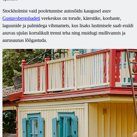
Stockholmist vaid pooletunnise autosõidu kaugusel asuv
Gustavsbergsbadeti
veekeskus on torude, kärestike, koobaste,
laguunide ja palmidega vihmamets, kus lisaks lustimisele saab eraldi
asuvas ujulas korralikult trenni teha ning muidugi mullivannis ja
aurusaunas lõõgastuda.