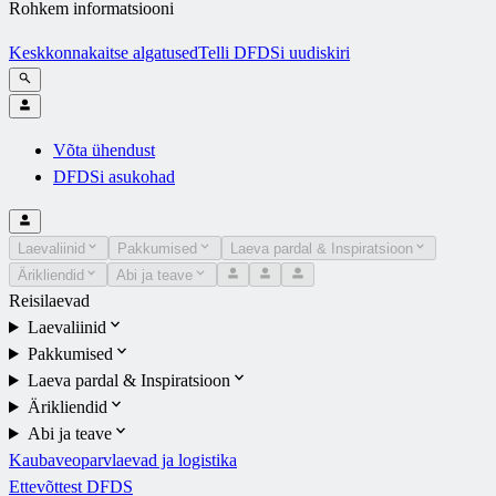
Rohkem informatsiooni
Keskkonnakaitse algatused
Telli DFDSi uudiskiri
Võta ühendust
DFDSi asukohad
Laevaliinid
Pakkumised
Laeva pardal & Inspiratsioon
Ärikliendid
Abi ja teave
Reisilaevad
Laevaliinid
Pakkumised
Laeva pardal & Inspiratsioon
Ärikliendid
Abi ja teave
Kaubaveoparvlaevad ja logistika
Ettevõttest DFDS