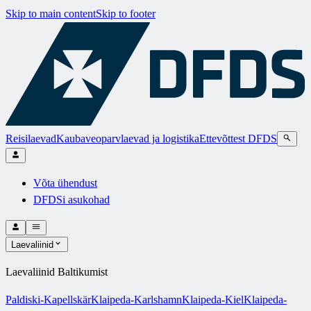
Skip to main content
Skip to footer
Reisilaevad
Kaubaveoparvlaevad ja logistika
Ettevõttest DFDS
Võta ühendust
DFDSi asukohad
Laevaliinid
Laevaliinid Baltikumist
Paldiski-Kapellskär
Klaipeda-Karlshamn
Klaipeda-Kiel
Klaipeda-