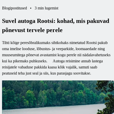
Blogipostitused
•
3 min lugemist
Suvel autoga Rootsi: kohad, mis pakuvad
põnevust tervele perele
Tihti kõige peresõbralikumaks sihtkohaks nimetatud Rootsi pakub
oma imelise looduse, lõbustus- ja veeparkide, loomaaedade ning
muuseumitega põnevat avastamist kogu perele nii nädalavahetuseks
kui ka pikemaks puhkuseks. Autoga reisimine annab lastega
reisijatele vabaduse pakkida kaasa kõik vajalik, samuti saab
peatuseid teha just seal ja siis, kus parasjagu soovitakse.