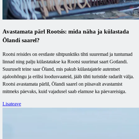
Avastamata pärl Rootsis: mida näha ja külastada
Ölandi saarel?
Rootsi reisides on eestlaste sihtpunktiks tihti suuremad ja tuntumad
linnad ning palju külastatakse ka Rootsi suurimat saart Gotlandi.
Suuruselt teine saar Öland, mis pakub külastajatele autentset
ajaloohõngu ja erilisi loodusvaateid, jääb tihti turistide radarilt välja.
Rootsi avastamata pärlil, Ölandi saarel on piisavalt avastamist
mitmeks päevaks, kuid vajadusel saab elamuse ka päevareisiga.
Lisateave