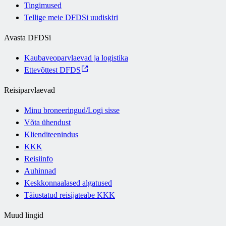
Tingimused
Tellige meie DFDSi uudiskiri
Avasta DFDSi
Kaubaveoparvlaevad ja logistika
Ettevõttest DFDS
Reisiparvlaevad
Minu broneeringud/Logi sisse
Võta ühendust
Klienditeenindus
KKK
Reisiinfo
Auhinnad
Keskkonnaalased algatused
Täiustatud reisijateabe KKK
Muud lingid