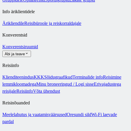
Info äriklientidele
Ärikliendile
Reisibüroole ja reiskorraldajale
Konverentsid
Konverentsiruumid
Abi ja teave
Reisiinfo
Klienditeenindus
KKK
Sõidugraafikud
Terminalide info
Reisimine
lemmikloomadega
Minu broneeringud / Logi sisse
Erivajadustega
reisijale
Reisiinfo
Võta ühendust
Reisinõuanded
Meelelahutus ja vaatamisväärsused
Oresundi sild
Wi-Fi laevade
pardal