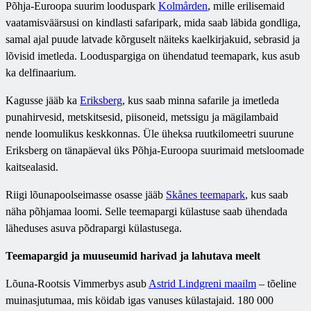
Põhja-Euroopa suurim looduspark
Kolmården
, mille erilisemaid
vaatamisväärsusi on kindlasti safaripark, mida saab läbida gondliga,
samal ajal puude latvade kõrguselt näiteks kaelkirjakuid, sebrasid ja
lõvisid imetleda. Looduspargiga on ühendatud teemapark, kus asub
ka delfinaarium.
Kagusse jääb ka
Eriksberg
, kus saab minna safarile ja imetleda
punahirvesid, metskitsesid, piisoneid, metssigu ja mägilambaid
nende loomulikus keskkonnas. Üle üheksa ruutkilomeetri suurune
Eriksberg on tänapäeval üks Põhja-Euroopa suurimaid metsloomade
kaitsealasid.
Riigi lõunapoolseimasse osasse jääb
Skånes teemapark
, kus saab
näha põhjamaa loomi. Selle teemapargi külastuse saab ühendada
läheduses asuva põdrapargi külastusega.
Teemapargid ja muuseumid harivad ja lahutava meelt
Lõuna-Rootsis Vimmerbys asub
Astrid Lindgreni maailm
–
tõeline
muinasjutumaa, mis köidab igas vanuses külastajaid. 180 000