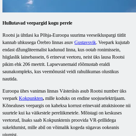
Hullutavad veepargid kogu perele
Rootsi ja ühtlasi ka Põhja-Euroopa suurima veeseikluspargi
tiitlit
kannab uhkusega
Örebro linnas
asuv
Gustavsvik
. Veepark kujutab
endast džungliteemalist kadunud linna, kus ootab ronimissein,
hiiglaslik lainebassein, 6 erinevat veetoru, neist üks lausa Rootsi
pikim ehk 206 meetrit. Lapsevanemaid rõõmustab eraldi
saunakompleks, kus veemõnusid veidi rahulikumas olustikus
nautida.
Euroopa ühes vanimas linnas Västeråsis asub Rootsi number üks
veepark
Kokpunkten
,
mille koduks on endine soojuselektrijaam.
Kõnealuses veepargis on kaheksa korrust erinevaid atraktsioone nii
suurtele kui ka väikestele pereliikmetele. Mõistagi on keskuses
veetorud, lisaks saab Kokpunktenis proovida VR-prillidega
sukeldumist, mille abil on võimalik kogeda sügavas ookeanis
ujumist.