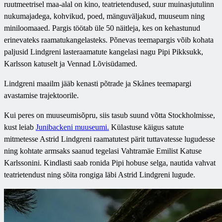
ruutmeetrisel maa-alal on kino, teatrietendused, suur muinasjutulinn
nukumajadega, kohvikud, poed, mänguväljakud, muuseum ning
miniloomaaed. Pargis töötab üle 50 näitleja, kes on kehastunud
erinevateks raamatukangelasteks. Põnevas teemapargis võib kohata
paljusid Lindgreni lasteraamatute kangelasi nagu Pipi Pikksukk,
Karlsson katuselt ja Vennad Lõvisüdamed.
Lindgreni maailm jääb kenasti põtrade ja Skånes teemapargi
avastamise trajektoorile.
Kui peres on muuseumisõpru, siis tasub suund võtta Stockholmisse,
kust leiab
Junibackeni muuseumi.
Külastuse käigus satute
mitmetesse Astrid Lindgreni raamatutest pärit tuttavatesse lugudesse
ning kohtate armsaks saanud tegelasi Vahtramäe Emilist Katuse
Karlssonini. Kindlasti saab ronida Pipi hobuse selga, nautida vahvat
teatrietendust ning sõita rongiga läbi Astrid Lindgreni lugude.