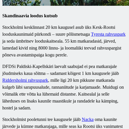
Skandinaavia loodus kutsub
Stockholmi kesklinnast 20 km kaugusel asub üks Kesk-Rootsi
looduskaunimaid piirkondi – suure põlismetsaga
Tyresta rahvuspark
ja seda ümbritsev looduskaitseala. 55 km matkaradasid, järved,
lamedad kivid ning 8000 linnu- ja loomaliiki teevad rahvuspargist
põneva avastamispaiga kogu perele.
DFDSi Paldiski-Kapellskäri laevalt saabujad ei pea matkarajale
jõudmiseks kaua sõitma – sadamast kõigest 1 km kaugusele jääb
Riddersholmi rahvuspark
, mille ligi 20 km pikkune matkarada
kulgeb läbi sarapuusalude, rannaniitude ja karjamaade. Muidugi on
võimalik ette võtta ka lühemaid distantse. Kaitsealal ja selle
läheduses on lisaks kaunile maastikule ja randadele ka kämping,
hostel ja sadam.
Stockholmist pooletunni tee kaugusele jääb
Nacka
oma kaunite
järvede ja kümne matkarajaga, mille seas ka Rootsi üks vanimatest