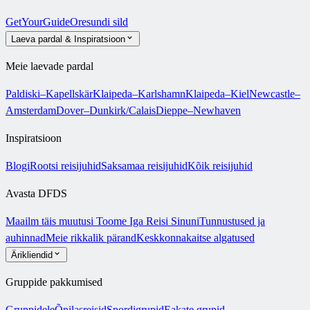
GetYourGuide
Oresundi sild
Laeva pardal & Inspiratsioon
Meie laevade pardal
Paldiski–Kapellskär
Klaipeda–Karlshamn
Klaipeda–Kiel
Newcastle–
Amsterdam
Dover–Dunkirk/Calais
Dieppe–Newhaven
Inspiratsioon
Blogi
Rootsi reisijuhid
Saksamaa reisijuhid
Kõik reisijuhid
Avasta DFDS
Maailm täis muutusi
Toome Iga Reisi Sinuni
Tunnustused ja
auhinnad
Meie rikkalik pärand
Keskkonnakaitse algatused
Ärikliendid
Gruppide pakkumised
Gruppidele
Õpilasreisid
Spordigrupid
Eakate grupid