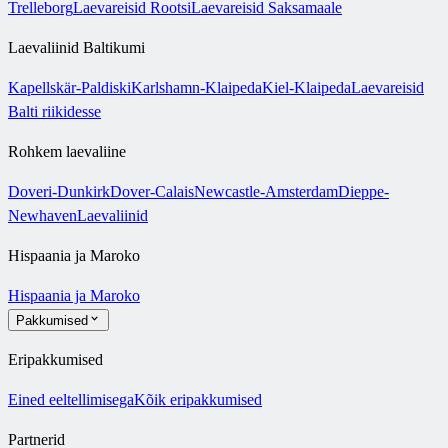
Trelleborg
Laevareisid Rootsi
Laevareisid Saksamaale
Laevaliinid Baltikumi
Kapellskär-Paldiski
Karlshamn-Klaipeda
Kiel-Klaipeda
Laevareisid
Balti riikidesse
Rohkem laevaliine
Doveri-Dunkirk
Dover-Calais
Newcastle-Amsterdam
Dieppe-
Newhaven
Laevaliinid
Hispaania ja Maroko
Hispaania ja Maroko
Pakkumised
Eripakkumised
Eined eeltellimisega
Kõik eripakkumised
Partnerid