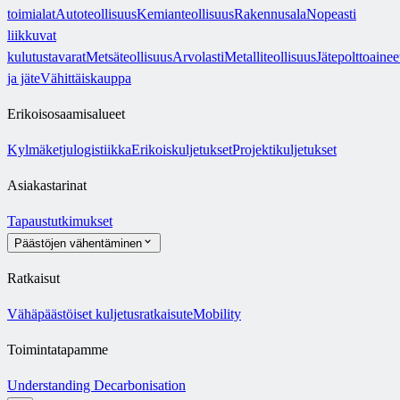
toimialat
Autoteollisuus
Kemianteollisuus
Rakennusala
Nopeasti
liikkuvat
kulutustavarat
Metsäteollisuus
Arvolasti
Metalliteollisuus
Jätepolttoainee
ja jäte
Vähittäiskauppa
Erikoisosaamisalueet
Kylmäketjulogistiikka
Erikoiskuljetukset
Projektikuljetukset
Asiakastarinat
Tapaustutkimukset
Päästöjen vähentäminen
Ratkaisut
Vähäpäästöiset kuljetusratkaisut
eMobility
Toimintatapamme
Understanding Decarbonisation