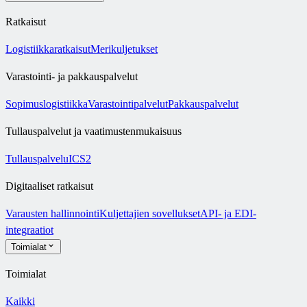
Ratkaisut
Logistiikkaratkaisut
Merikuljetukset
Varastointi- ja pakkauspalvelut
Sopimuslogistiikka
Varastointipalvelut
Pakkauspalvelut
Tullauspalvelut ja vaatimustenmukaisuus
Tullauspalvelu
ICS2
Digitaaliset ratkaisut
Varausten hallinnointi
Kuljettajien sovellukset
API- ja EDI-
integraatiot
Toimialat
Toimialat
Kaikki