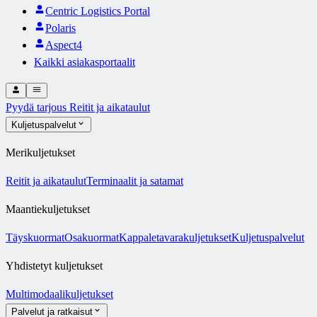
Centric Logistics Portal
Polaris
Aspect4
Kaikki asiakasportaalit
Pyydä tarjous
Reitit ja aikataulut
Kuljetuspalvelut
Merikuljetukset
Reitit ja aikataulut
Terminaalit ja satamat
Maantiekuljetukset
Täyskuormat
Osakuormat
Kappaletavarakuljetukset
Kuljetuspalvelut
Yhdistetyt kuljetukset
Multimodaalikuljetukset
Palvelut ja ratkaisut