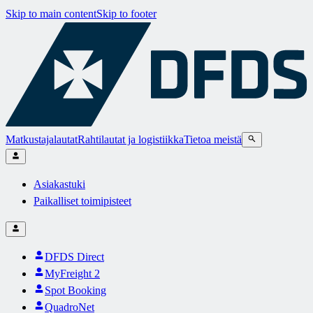
Skip to main content
Skip to footer
Matkustajalautat
Rahtilautat ja logistiikka
Tietoa meistä
Asiakastuki
Paikalliset toimipisteet
DFDS Direct
MyFreight 2
Spot Booking
QuadroNet