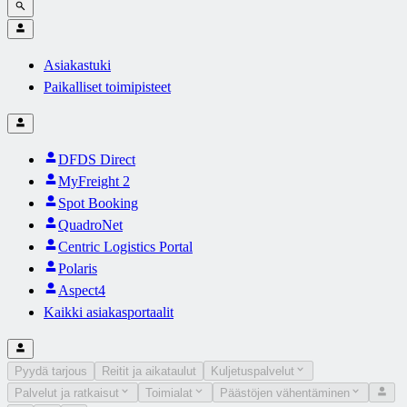
Asiakastuki
Paikalliset toimipisteet
DFDS Direct
MyFreight 2
Spot Booking
QuadroNet
Centric Logistics Portal
Polaris
Aspect4
Kaikki asiakasportaalit
Pyydä tarjous
Reitit ja aikataulut
Kuljetuspalvelut
Palvelut ja ratkaisut
Toimialat
Päästöjen vähentäminen