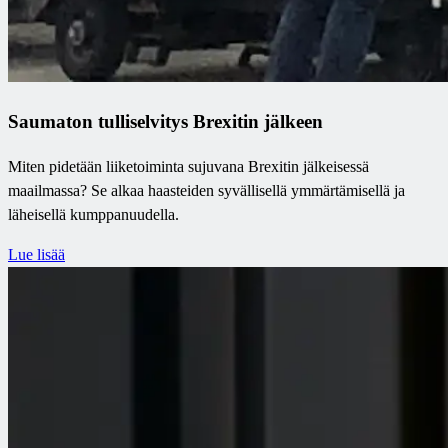
Saumaton tulliselvitys Brexitin jälkeen
Miten pidetään liiketoiminta sujuvana Brexitin jälkeisessä
maailmassa? Se alkaa haasteiden syvällisellä ymmärtämisellä ja
läheisellä kumppanuudella.
Lue lisää