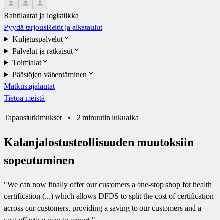
Rahtilautat ja logistiikka
Pyydä tarjous
Reitit ja aikataulut
Kuljetuspalvelut
Palvelut ja ratkaisut
Toimialat
Päästöjen vähentäminen
Matkustajalautat
Tietoa meistä
Tapaustutkimukset
•
2 minuutin lukuaika
Kalanjalostusteollisuuden muutoksiin
sopeutuminen
"
We can now finally offer our customers a one-stop shop for health
certification (...) which allows DFDS to split the cost of certification
across our customers, providing a saving to our customers and a
cost-effective way to export.
"