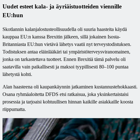
Uudet esteet kala- ja äyriäistuotteiden viennille
EU:hun
Skotlannin kalanjalostusteollisuudella oli suuria haasteita käydä
kauppaa EU:n kanssa Brexitin jälkeen, sillä jokainen Isosta-
Britanniasta EU:hun vietävä lähetys vaatii nyt terveystodistuksen.
Todistuksen antaa eläinlääkäri tai ympäristöterveysviranomainen,
jonka on tarkastettava tuotteet. Ennen Brexitiä tämä palvelu oli
saatavilla vain paikallisesti ja maksoi tyypillisesti 80–100 puntaa
lähetystä kohti.
Alan haasteena oli kaupankäynnin jatkaminen kustannustehokkaasti.
Osana ryhmäaloitetta DFDS etsi ratkaisua, joka yksinkertaistaisi
prosessia ja tarjoaisi kohtuullisen hinnan kaikille asiakkaille koosta
riippumatta.