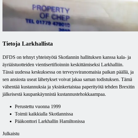
Tietoja Larkhallista
DFDS on tehnyt yhteistyötä Skotlannin hallituksen kanssa kala- ja
äyriäistuotteiden vientisertifioinnin keskittämiseksi Larkhalliin.
Tässä uudessa keskuksessa on terveysviranomaisia paikan päällä, ja
sen ansiosta useat lähetykset voivat jakaa saman todistuksen. Tämä
vähentää kustannuksia ja yksinkertaistaa paperityötä tehden Brexitin
jälkeisestä kaupankäynnistä kustannustehokkaampaa.
Perustettu vuonna 1999
Toimii kaikkialla Skotlannissa
Pääkonttori Larkhallin Hamiltonissa
Julkaistu