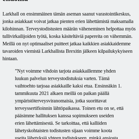
Larkhall on ensimmäinen tämän aseman saanut varastointikeskus,
jonka asiakkaat voivat jatkaa pienten erien lähettämistä maksamalla
kilohinnan. Terveystodistusten määrän väheneminen helpottaa myös
tullivirkailijoiden työtä, koska käsiteltäviä papereita on vähemmän.
Meillä on nyt optimaaliset puitteet jatkaa kaikkien asiakkaidemme
tavaroiden viemistä Larkhallista Brexitin jälkeen kilpailukykyiseen
hintaan.
”Nyt voimme vihdoin tarjota asiakkaillemme yhden
luukun palvelun terveystodistuksia varten. Tämä
vaihtoehto tarjoaa asiakkaille kaksi etua. Ensinnäkin 1.
tammikuuta 2021 alkaen meillä on paikan päällä
ympäristöterveysviranomaisia, jotka suorittavat
terveyssertifioinnin lähtöpaikassa. Toinen etu on se, että
pääsimme hallituksen kanssa sopimukseen useiden
erien lähettämisestä. Se tarkoittaa, että kalliiden
lähetyskohtaisten todistusten sijaan voimme koota
useita lähetyksiä yhteen todistukseen, minkä ansiosta