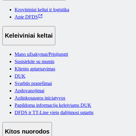
Krovininiai keltai ir logistika
Apie DFDS
Keleiviniai keltai
Mano užsakymai/Prisijungti
Susisiekite su mumis
Klientų aptarnavimas
DUK
Svarbūs pranešimai
Apdovanojimai
Aplinkosaugos iniciatyvos
Papildoma informacija keleiviams DUK
DFDS ir TT-Line vietų dalijimosi sutartis
Kitos nuorodos