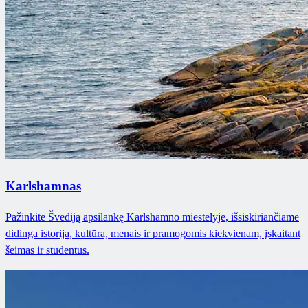
Karlshamnas
Pažinkite Švediją apsilankę Karlshamno miestelyje, išsiskiriančiame
didinga istorija, kultūra, menais ir pramogomis kiekvienam, įskaitant
šeimas ir studentus.