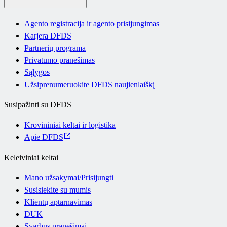
Agento registracija ir agento prisijungimas
Karjera DFDS
Partnerių programa
Privatumo pranešimas
Sąlygos
Užsiprenumeruokite DFDS naujienlaiškį
Susipažinti su DFDS
Krovininiai keltai ir logistika
Apie DFDS
Keleiviniai keltai
Mano užsakymai/Prisijungti
Susisiekite su mumis
Klientų aptarnavimas
DUK
Svarbūs pranešimai