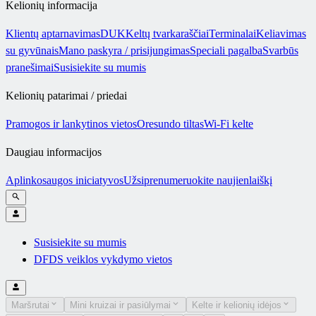
Kelionių informacija
Klientų aptarnavimas
DUK
Keltų tvarkaraščiai
Terminalai
Keliavimas
su gyvūnais
Mano paskyra / prisijungimas
Speciali pagalba
Svarbūs
pranešimai
Susisiekite su mumis
Kelionių patarimai / priedai
Pramogos ir lankytinos vietos
Oresundo tiltas
Wi-Fi kelte
Daugiau informacijos
Aplinkosaugos iniciatyvos
Užsiprenumeruokite naujienlaiškį
Susisiekite su mumis
DFDS veiklos vykdymo vietos
Maršrutai
Mini kruizai ir pasiūlymai
Kelte ir kelionių idėjos