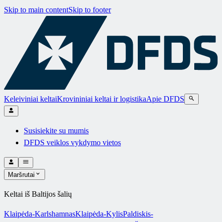
Skip to main content
Skip to footer
Keleiviniai keltai
Krovininiai keltai ir logistika
Apie DFDS
Susisiekite su mumis
DFDS veiklos vykdymo vietos
Maršrutai
Keltai iš Baltijos šalių
Klaipėda-Karlshamnas
Klaipėda-Kylis
Paldiskis-