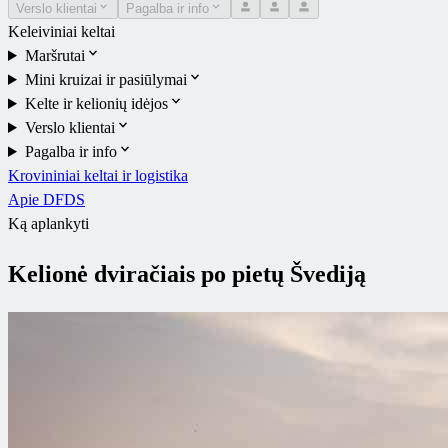
Verslo klientai
Pagalba ir info
Keleiviniai keltai
Maršrutai
Mini kruizai ir pasiūlymai
Kelte ir kelionių idėjos
Verslo klientai
Pagalba ir info
Krovininiai keltai ir logistika
Apie DFDS
Ką aplankyti
Kelionė dviračiais po pietų Švediją