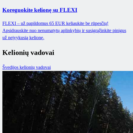
Koreguokite kelionę su FLEXI
FLEXI – už papildomus 65 EUR keliaukite be rūpesčių!
Apsidrauskite nuo nenumatytų aplinkybių ir susigrąžinkite pinigus
už neįvykusią kelionę.
Kelionių vadovai
Švedijos kelionių vadovai