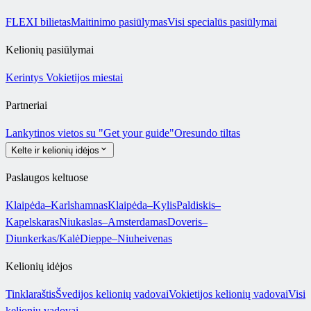
FLEXI bilietas
Maitinimo pasiūlymas
Visi specialūs pasiūlymai
Kelionių pasiūlymai
Kerintys Vokietijos miestai
Partneriai
Lankytinos vietos su "Get your guide"
Oresundo tiltas
Kelte ir kelionių idėjos
Paslaugos keltuose
Klaipėda–Karlshamnas
Klaipėda–Kylis
Paldiskis–
Kapelskaras
Niukaslas–Amsterdamas
Doveris–
Diunkerkas/Kalė
Dieppe–Niuheivenas
Kelionių idėjos
Tinklaraštis
Švedijos kelionių vadovai
Vokietijos kelionių vadovai
Visi
kelionių vadovai