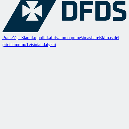
Pranešėjas
Slapukų politika
Privatumo pranešimas
Pareiškimas dėl
prieinamumo
Teisiniai dalykai