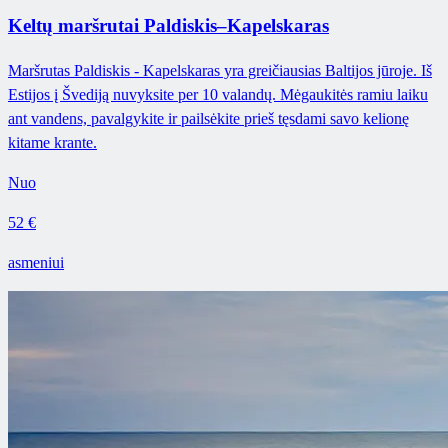
Keltų maršrutai Paldiskis–Kapelskaras
Maršrutas Paldiskis - Kapelskaras yra greičiausias Baltijos jūroje. Iš
Estijos į Švediją nuvyksite per 10 valandų. Mėgaukitės ramiu laiku
ant vandens, pavalgykite ir pailsėkite prieš tęsdami savo kelionę
kitame krante.
Nuo
52 €
asmeniui