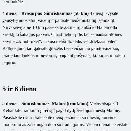
pertraukėle.
4 diena – Brosarpas–Simrishamnas (50 km)
4 dieną išvysite
gausybę nuostabių vaizdų ir patirsite neužmirštamų įspūdžių!
Nuvažiavę apie 10 km pasieksite 23 metrų aukščio Hallamölla
krioklį, o šalia jus pakvies Christinehof pilis bei seniausia Skonės
kavinė „Alunbruket“. Likusi maršruto dalis vėl driekiasi palei
Baltijos jūrą, tad galėsite grožėtis besikeičiančiu gamtovaizdžiu,
pradedant laukais ir pievomis, baigiant pušynais, kopomis ir uolėtu
pajūriu.
5 ir 6 diena
5 diena – Simrishamnas–Malmė (traukiniu)
Metas atsipūsti!
Keliaukite traukiniu į trečiąjį pagal dydį Švedijos miestą Malmę.
Pasistokite čia ir praleiskite dieną pažinčiai su miestu, kuriame
modernumas žaismingai dera su tradicijomis. Vienai dienai iškeiskite