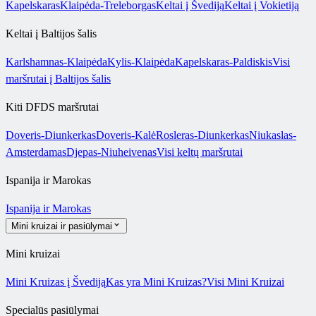
Kapelskaras
Klaipėda-Treleborgas
Keltai į Švediją
Keltai į Vokietiją
Keltai į Baltijos šalis
Karlshamnas-Klaipėda
Kylis-Klaipėda
Kapelskaras-Paldiskis
Visi
maršrutai į Baltijos šalis
Kiti DFDS maršrutai
Doveris-Diunkerkas
Doveris-Kalė
Rosleras-Diunkerkas
Niukaslas-
Amsterdamas
Djepas-Niuheivenas
Visi keltų maršrutai
Ispanija ir Marokas
Ispanija ir Marokas
Mini kruizai ir pasiūlymai
Mini kruizai
Mini Kruizas į Švediją
Kas yra Mini Kruizas?
Visi Mini Kruizai
Specialūs pasiūlymai