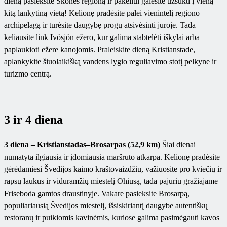
dieną pasieksite Skonės regioną ir pakeliui galėsite užsukti į vieną
kitą lankytiną vietą! Kelionę pradėsite palei vienintelį regiono
archipelagą ir turėsite daugybę progų atsivėsinti jūroje. Tada
keliausite link Ivösjön ežero, kur galima stabtelėti iškylai arba
paplaukioti ežere kanojomis. Praleiskite dieną Kristianstade,
aplankykite šiuolaikišką vandens lygio reguliavimo stotį pelkyne ir
turizmo centrą.
3 ir 4 diena
3 diena – Kristianstadas–Brosarpas (52,9 km)
Šiai dienai
numatyta ilgiausia ir įdomiausia maršruto atkarpa. Kelionę pradėsite
gėrėdamiesi Švedijos kaimo kraštovaizdžiu, važiuosite pro kviečių ir
rapsų laukus ir viduramžių miestelį Ohiusą, tada pajūriu gražiajame
Friseboda gamtos draustinyje. Vakare pasieksite Brosarpą,
populiariausią Švedijos miestelį, išsiskiriantį daugybe autentiškų
restoranų ir puikiomis kavinėmis, kuriose galima pasimėgauti kavos