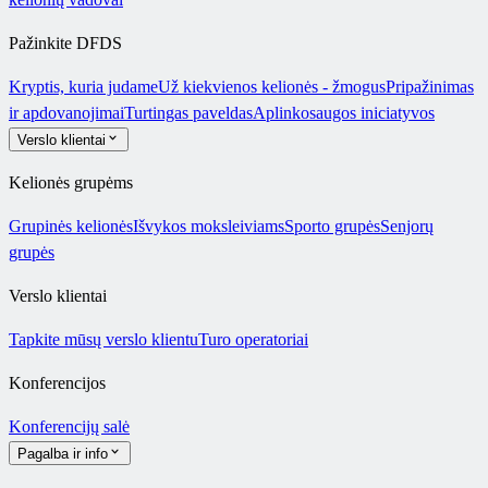
Pažinkite DFDS
Kryptis, kuria judame
Už kiekvienos kelionės - žmogus
Pripažinimas
ir apdovanojimai
Turtingas paveldas
Aplinkosaugos iniciatyvos
Verslo klientai
Kelionės grupėms
Grupinės kelionės
Išvykos moksleiviams
Sporto grupės
Senjorų
grupės
Verslo klientai
Tapkite mūsų verslo klientu
Turo operatoriai
Konferencijos
Konferencijų salė
Pagalba ir info