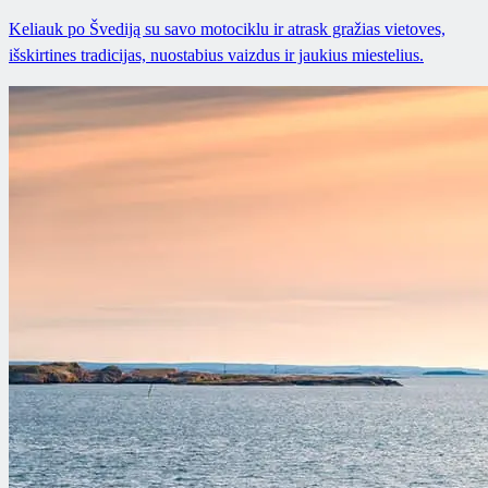
Keliauk po Švediją su savo motociklu ir atrask gražias vietoves,
išskirtines tradicijas, nuostabius vaizdus ir jaukius miestelius.