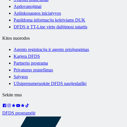
Apdovanojimai
Aplinkosaugos iniciatyvos
Papildoma informacija keleiviams DUK
DFDS ir TT-Line vietų dalijimosi sutartis
Kitos nuorodos
Agento registracija ir agento prisijungimas
Karjera DFDS
Partnerių programa
Privatumo pranešimas
Sąlygos
Užsiprenumeruokite DFDS naujienlaiškį
Sekite mus
DFDS programėlė