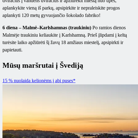
dviračius į vandens dviračius ir apžiūrėkit miestą nuo upės,
aplankykite vieną iš parkų, apsipirkite ir nepraleiskite progos
aplankyti 120 metų gyvuojančio šokolado fabriko!
6 diena – Malmė–Karlshamnas (traukiniu)
Po ramios dienos
Malmėje traukiniu keliaukite į Karlshamną. Prieš įlipdami į keltą
turėsite laiko apžiūrėti šį žavų 18 amžiaus miestelį, apsipirkti ir
papietauti.
Mūsų maršrutai į Švediją
15 % nuolaida kelionėms į abi puses*