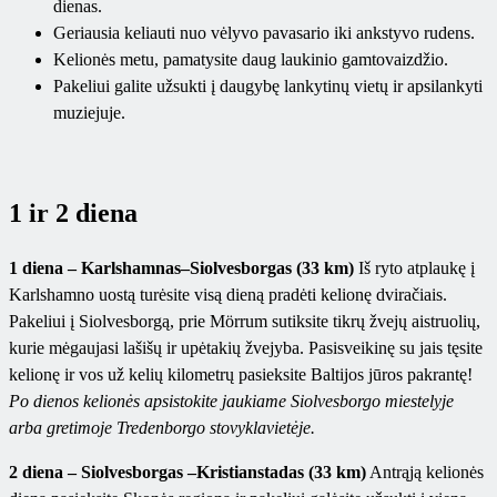
dienas.
Geriausia keliauti nuo vėlyvo pavasario iki ankstyvo rudens.
Kelionės metu, pamatysite daug laukinio gamtovaizdžio.
Pakeliui galite užsukti į daugybę lankytinų vietų ir apsilankyti
muziejuje.
1 ir 2 diena
1 diena – Karlshamnas–Siolvesborgas (33 km)
Iš ryto atplaukę į
Karlshamno uostą turėsite visą dieną pradėti kelionę dviračiais.
Pakeliui į Siolvesborgą, prie Mörrum sutiksite tikrų žvejų aistruolių,
kurie mėgaujasi lašišų ir upėtakių žvejyba. Pasisveikinę su jais tęsite
kelionę ir vos už kelių kilometrų pasieksite Baltijos jūros pakrantę!
Po dienos kelionės apsistokite jaukiame Siolvesborgo miestelyje
arba gretimoje Tredenborgo stovyklavietėje.
2 diena – Siolvesborgas –Kristianstadas (33 km)
Antrąją kelionės