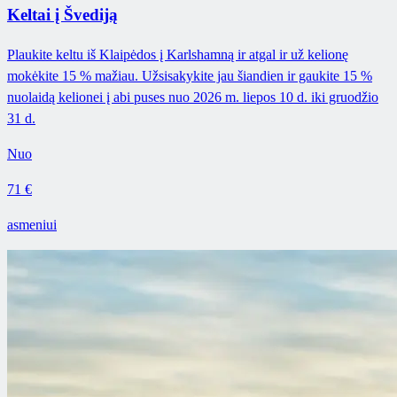
Keltai į Švediją
Plaukite keltu iš Klaipėdos į Karlshamną ir atgal ir už kelionę
mokėkite 15 % mažiau. Užsisakykite jau šiandien ir gaukite 15 %
nuolaidą kelionei į abi puses nuo 2026 m. liepos 10 d. iki gruodžio
31 d.
Nuo
71 €
asmeniui