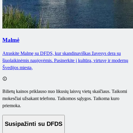
Malmė
Atraskite Malmę su DFDS, kur skandinaviškas žavesys dera su
šiuolaikinėmis naujovėmis. Pasinerkite į kultūrą, virtuvę ir modernų
Švedijos miestą.
Bilietų kainos priklauso nuo likusių laisvų vietų skaičiaus. Taikomi
mokesčiai užsakant telefonu. Taikomos sąlygos. Taikoma kuro
priemoka.
Susipažinti su DFDS