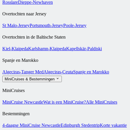
Rosslare
Dieppe-Newhaven
Overtochten naar Jersey
St Malo-Jersey
Portsmouth-Jersey
Poole-Jersey
Overtochten in de Baltische Staten
Kiel-Klaipeda
Karlshamn-Klaipeda
Kapellskär-Paldiski
Spanje en Marokko
Algeciras-Tanger Med
Algeciras-Ceuta
Spanje en Marokko
MiniCruises & Bestemmingen
MiniCruises
MiniCruise Newcastle
Wat is een MiniCruise?
Alle MiniCruises
Bestemmingen
4-daagse MiniCruise Newcastle
Edinburgh Stedentrip
Korte vakantie