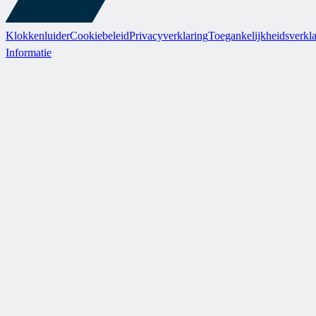
Klokkenluider
Cookiebeleid
Privacyverklaring
Toegankelijkheidsverkla
Informatie