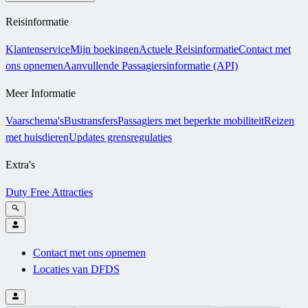
Reisinformatie
Klantenservice
Mijn boekingen
Actuele Reisinformatie
Contact met
ons opnemen
Aanvullende Passagiersinformatie (API)
Meer Informatie
Vaarschema's
Bustransfers
Passagiers met beperkte mobiliteit
Reizen
met huisdieren
Updates grensregulaties
Extra's
Duty Free
Attracties
Contact met ons opnemen
Locaties van DFDS