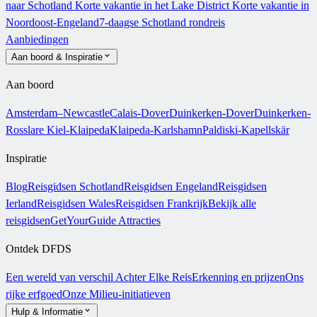
naar Schotland
Korte vakantie in het Lake District
Korte vakantie in
Noordoost-Engeland
7-daagse Schotland rondreis
Aanbiedingen
Aan boord & Inspiratie
Aan boord
Amsterdam–Newcastle
Calais-Dover
Duinkerken-Dover
Duinkerken-
Rosslare
Kiel-Klaipeda
Klaipeda-Karlshamn
Paldiski-Kapellskär
Inspiratie
Blog
Reisgidsen Schotland
Reisgidsen Engeland
Reisgidsen
Ierland
Reisgidsen Wales
Reisgidsen Frankrijk
Bekijk alle
reisgidsen
GetYourGuide Attracties
Ontdek DFDS
Een wereld van verschil
Achter Elke Reis
Erkenning en prijzen
Ons
rijke erfgoed
Onze Milieu-initiatieven
Hulp & Informatie