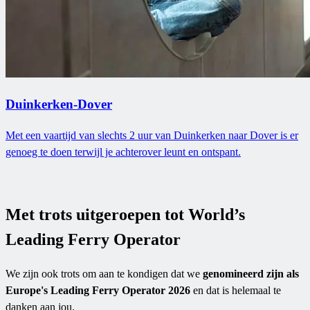
Duinkerken-Dover
Met een vaartijd van slechts 2 uur van Duinkerken naar Dover is er
genoeg te doen terwijl je achterover leunt en ontspant.
Met trots uitgeroepen tot World’s
Leading Ferry Operator
We zijn ook trots om aan te kondigen dat we
genomineerd zijn als
Europe's Leading Ferry Operator 2026
en dat is helemaal te
danken aan jou.