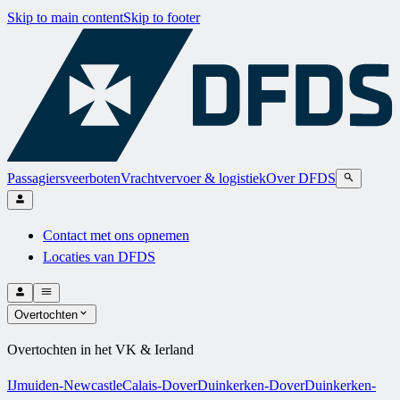
Skip to main content
Skip to footer
Passagiersveerboten
Vrachtvervoer & logistiek
Over DFDS
Contact met ons opnemen
Locaties van DFDS
Overtochten
Overtochten in het VK & Ierland
IJmuiden-Newcastle
Calais-Dover
Duinkerken-Dover
Duinkerken-