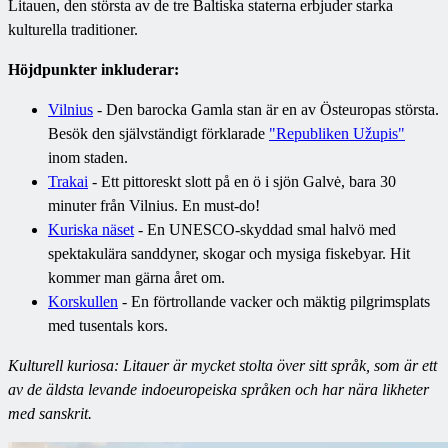
Litauen, den största av de tre Baltiska staterna erbjuder starka
kulturella traditioner.
Höjdpunkter inkluderar:
Vilnius
- Den barocka Gamla stan är en av Östeuropas största.
Besök den självständigt förklarade
"Republiken Užupis"
inom staden.
Trakai
- Ett pittoreskt slott på en ö i sjön Galvė, bara 30
minuter från Vilnius. En must-do!
Kuriska näset
- En UNESCO-skyddad smal halvö med
spektakulära sanddyner, skogar och mysiga fiskebyar. Hit
kommer man gärna året om.
Korskullen
- En förtrollande vacker och mäktig pilgrimsplats
med tusentals kors.
Kulturell kuriosa: Litauer är mycket stolta över sitt språk, som är ett
av de äldsta levande indoeuropeiska språken och har nära likheter
med sanskrit.