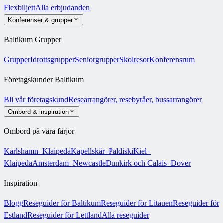
Flexbiljett
Alla erbjudanden
Konferenser & grupper
Baltikum Grupper
Grupper
Idrottsgrupper
Seniorgrupper
Skolresor
Konferensrum
Företagskunder Baltikum
Bli vår företagskund
Researrangörer, resebyråer, bussarrangörer
Ombord & inspiration
Ombord på våra färjor
Karlshamn–Klaipeda
Kapellskär–Paldiski
Kiel–
Klaipeda
Amsterdam–Newcastle
Dunkirk och Calais–Dover
Inspiration
Blogg
Reseguider för Baltikum
Reseguider för Litauen
Reseguider för
Estland
Reseguider för Lettland
Alla reseguider