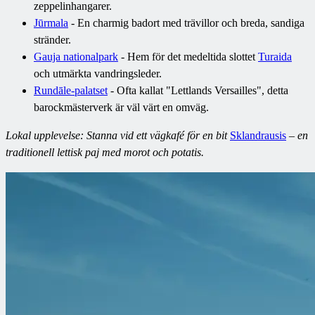
zeppelinhangarer.
Jūrmala
- En charmig badort med trävillor och breda, sandiga
stränder.
Gauja nationalpark
- Hem för det medeltida slottet
Turaida
och utmärkta vandringsleder.
Rundāle-palatset
- Ofta kallat "Lettlands Versailles", detta
barockmästerverk är väl värt en omväg.
Lokal upplevelse: Stanna vid ett vägkafé för en bit
Sklandrausis
– en
traditionell lettisk paj med morot och potatis.