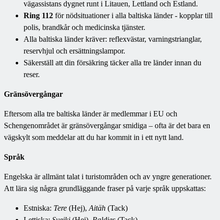
vägassistans dygnet runt i Litauen, Lettland och Estland.
Ring 112
för nödsituationer i alla baltiska länder - kopplar till
polis, brandkår och medicinska tjänster.
Alla baltiska länder kräver: reflexvästar, varningstrianglar,
reservhjul och ersättningslampor.
Säkerställ att din försäkring täcker alla tre länder innan du
reser.
Gränsövergångar
Eftersom alla tre baltiska länder är medlemmar i EU och
Schengenområdet är gränsövergångar smidiga – ofta är det bara en
vägskylt som meddelar att du har kommit in i ett nytt land.
Språk
Engelska är allmänt talat i turistområden och av yngre generationer.
Att lära sig några grundläggande fraser på varje språk uppskattas:
Estniska:
Tere
(Hej),
Aitäh
(Tack)
Lettiska:
Sveiki
(Hej),
Paldies
(Tack)