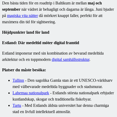
Den bästa tiden för en roadtrip i Baltikum är mellan
maj och
september
när vädret är behagligt och dagarna är långa. Juni bjuder
på
magiska vita nätter
då mörkret knappt faller, perfekt för att
maximera din tid för sightseeing.
Höjdpunkter land för land
Estland: Där medeltid möter digital framtid
Estland imponerar med sin kombination av bevarad medeltida
arkitektur och en toppmodern
digital samhällsstruktur
.
Platser du måste besöka:
Tallinn
- Den sagolika Gamla stan är ett UNESCO-världsarv
med välbevarade medeltida byggnader och stadsmurar.
Lahemaa nationalpark
- Estlands största nationalpark erbjuder
kustlandskap, skogar och traditionella fiskebyar.
Tartu
- Med Estlands äldsta universitet har denna charmiga
stad en livfull intellektuell atmosfär.