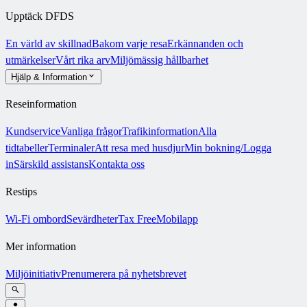
Upptäck DFDS
En värld av skillnad
Bakom varje resa
Erkännanden och
utmärkelser
Vårt rika arv
Miljömässig hållbarhet
Hjälp & Information
Reseinformation
Kundservice
Vanliga frågor
Trafikinformation
Alla
tidtabeller
Terminaler
Att resa med husdjur
Min bokning/Logga
in
Särskild assistans
Kontakta oss
Restips
Wi-Fi ombord
Sevärdheter
Tax Free
Mobilapp
Mer information
Miljöinitiativ
Prenumerera på nyhetsbrevet