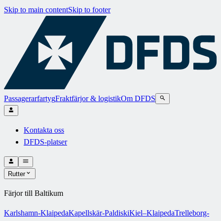
Skip to main content
Skip to footer
Passagerarfartyg
Fraktfärjor & logistik
Om DFDS
Kontakta oss
DFDS-platser
Rutter
Färjor till Baltikum
Karlshamn-Klaipeda
Kapellskär-Paldiski
Kiel–Klaipeda
Trelleborg-