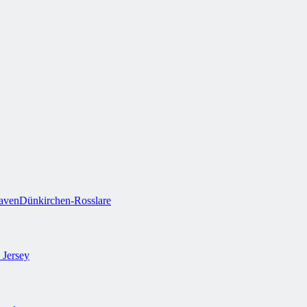
aven
Dünkirchen-Rosslare
 Jersey