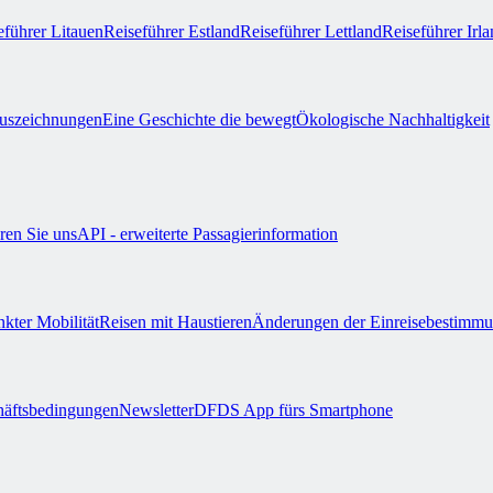
eführer Litauen
Reiseführer Estland
Reiseführer Lettland
Reiseführer Irl
uszeichnungen
Eine Geschichte die bewegt
Ökologische Nachhaltigkeit
ren Sie uns
API - erweiterte Passagierinformation
nkter Mobilität
Reisen mit Haustieren
Änderungen der Einreisebestimm
äftsbedingungen
Newsletter
DFDS App fürs Smartphone