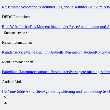
Reiseführer Schottland
Reiseführer England
Reiseführer Baltikum
Reis
DFDS Entdecken
Eine Welt für sich
Das Moment hinter jeder Reise
Anerkennung und A
Kundenservice
Reiseinformationen
Kundenservice
Meine Buchung
Aktuelle Reiseinformationen
Kontaktie
Mehr Informationen
Fahrpläne
Hafeninformationen
Bustransfers
Passagiere mit eingeschrä
Andere Links
GetYourGuide Aktivitäten
Agenturregistrierung und -anmeldung
Gesch