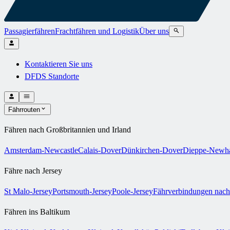
Passagierfähren
Frachtfähren und Logistik
Über uns
Kontaktieren Sie uns
DFDS Standorte
Fährrouten
Fähren nach Großbritannien und Irland
Amsterdam-Newcastle
Calais-Dover
Dünkirchen-Dover
Dieppe-Newh
Fähre nach Jersey
St Malo-Jersey
Portsmouth-Jersey
Poole-Jersey
Fährverbindungen nach
Fähren ins Baltikum