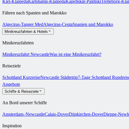
Kiel-Klaipeda
Karlshamn-Klaipeda
Kapellskär-Paldiski
Trelleborg-Kla
Fähren nach Spanien und Marokko
Algeciras-Tanger Med
Algeciras-Ceuta
Spanien und Marokko
Minikreuzfahrten & Hotels
Minikreuzfahrten
Minikreuzfahrt Newcastle
Was ist eine Minikreuzfahrt?
Reiseziele
Schottland Kurzreise
Newcastle Städtetrip
7-Tage Schottland Rundrei
Angebote
Schiffe & Reiseziele
An Bord unserer Schiffe
Amsterdam–Newcastle
Calais-Dover
Dünkirchen-Dover
Dieppe-Newh
Inspiration