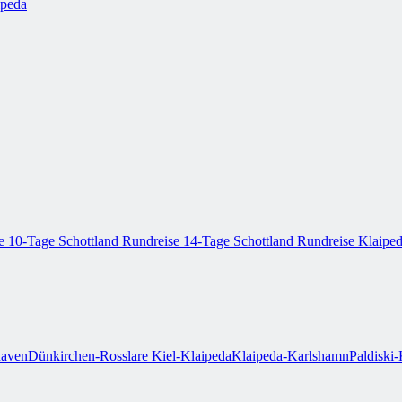
ipeda
se
10-Tage Schottland Rundreise
14-Tage Schottland Rundreise
Klaiped
aven
Dünkirchen-Rosslare
Kiel-Klaipeda
Klaipeda-Karlshamn
Paldiski-