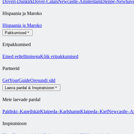
Doveri-Dunkirk
Dover-Calais
Newcastle-Amsterdam
Dieppe-Newhav
Hispaania ja Maroko
Hispaania ja Maroko
Pakkumised
Eripakkumised
Eined eeltellimisega
Kõik eripakkumised
Partnerid
GetYourGuide
Oresundi sild
Laeva pardal & Inspiratsioon
Meie laevade pardal
Paldiski–Kapellskär
Klaipeda–Karlshamn
Klaipeda–Kiel
Newcastle–A
Inspiratsioon