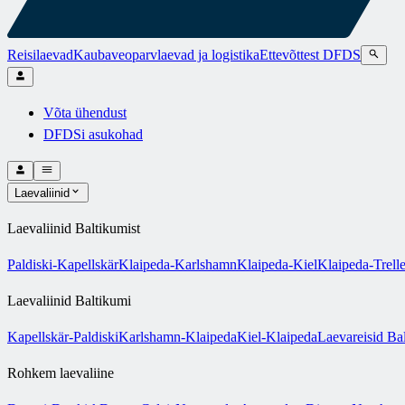
Reisilaevad
Kaubaveoparvlaevad ja logistika
Ettevõttest DFDS
Võta ühendust
DFDSi asukohad
Laevaliinid
Laevaliinid Baltikumist
Paldiski-Kapellskär
Klaipeda-Karlshamn
Klaipeda-Kiel
Klaipeda-Trell
Laevaliinid Baltikumi
Kapellskär-Paldiski
Karlshamn-Klaipeda
Kiel-Klaipeda
Laevareisid Bal
Rohkem laevaliine