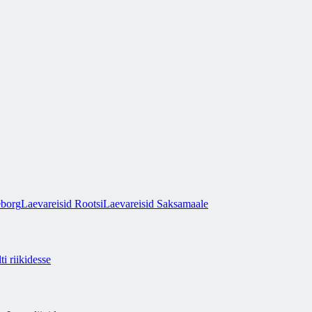
eborg
Laevareisid Rootsi
Laevareisid Saksamaale
ti riikidesse