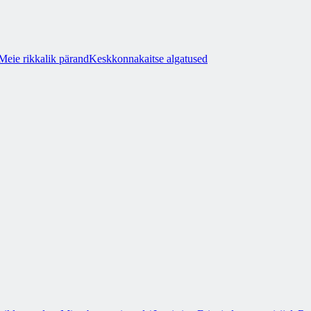
Meie rikkalik pärand
Keskkonnakaitse algatused