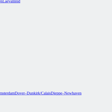
en
Laevaliinid
msterdam
Dover–Dunkirk/Calais
Dieppe–Newhaven