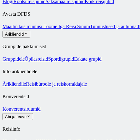
Blogi
Rootsi reisijuhid
Saksamaa reisijuhid
Kõik reisijuhid
Avasta DFDS
Maailm täis muutusi
Toome Iga Reisi Sinuni
Tunnustused ja auhinnad
Ärikliendid
Gruppide pakkumised
Gruppidele
Õpilasreisid
Spordigrupid
Eakate grupid
Info äriklientidele
Ärikliendile
Reisibüroole ja reiskorraldajale
Konverentsid
Konverentsiruumid
Abi ja teave
Reisiinfo