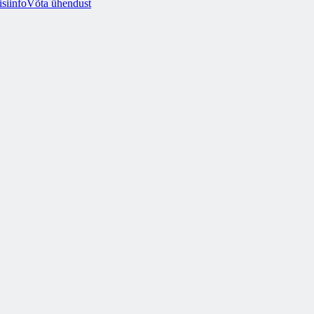
siinfo
Võta ühendust