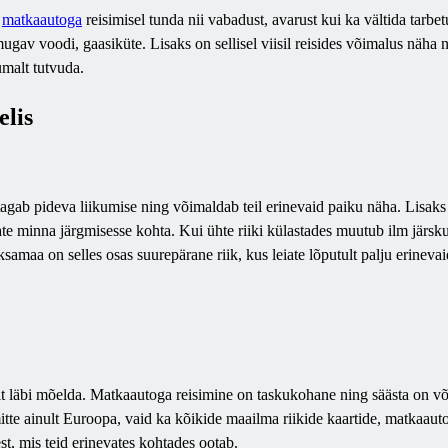
e
matkaautoga
reisimisel tunda nii vabadust, avarust kui ka vältida tarb
ugav voodi, gaasiküte. Lisaks on sellisel viisil reisides võimalus näha 
malt tutvuda.
elis
 tagab pideva liikumise ning võimaldab teil erinevaid paiku näha. Lisak
saate minna järgmisesse kohta. Kui ühte riiki külastades muutub ilm jär
samaa on selles osas suurepärane riik, kus leiate lõputult palju erineva
t läbi mõelda. Matkaautoga reisimine on taskukohane ning säästa on võima
itte ainult Euroopa, vaid ka kõikide maailma riikide kaartide, matkaauto
t, mis teid erinevates kohtades ootab.