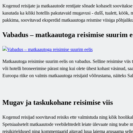
Kogenud reisijate ja matkaautode rentijate sõnade kohaselt soovitaks
kasutada ka kõiki hotellis pakutavaid mugavusi - dušš, tualett, köök, m
pakkima, soovitavad eksperdid matkaautoga reismise viisiga põhjaliku
Vabadus – matkaautoga reisimise suurim e
Matkaautoga reisimise suurim eelis on vabadus. Selline reisimise viis
või hotelli broneerimise pärast ning kui olete ühest kohast väsinud, 
Euroopa riike on valmis matkaautoga reisijaid võõrustama, näiteks Sak
Mugav ja taskukohane reisimise viis
Kogenud reisijad soovitavad reisiks ette valmistuda ning kõik hoolikal
Spetsiaalsetelt matkaautode veebilehtedelt leiate ülevaate ning teabe m
reisikirjeldused ning kommentaarid aitavad luua laiema arusaama selles