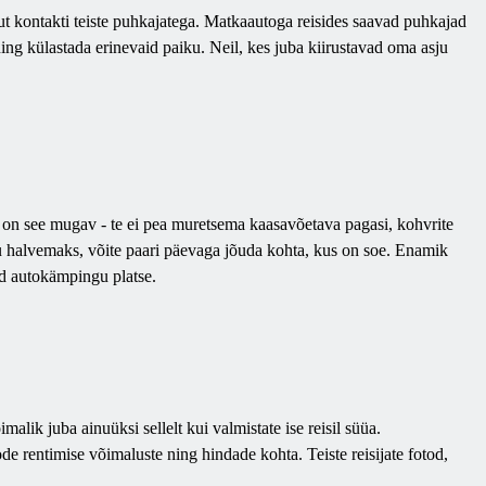
etut kontakti teiste puhkajatega. Matkaautoga reisides saavad puhkajad
ning külastada erinevaid paiku. Neil, kes juba kiirustavad oma asju
s on see mugav - te ei pea muretsema kaasavõetava pagasi, kohvrite
sku halvemaks, võite paari päevaga jõuda kohta, kus on soe. Enamik
id autokämpingu platse.
lik juba ainuüksi sellelt kui valmistate ise reisil süüa.
de rentimise võimaluste ning hindade kohta. Teiste reisijate fotod,