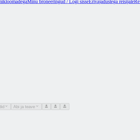
mikloomadega
Minu broneeringud / Logi sisse
Erivajadustega reisijale
Rei
did
Abi ja teave