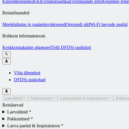
Klienditeenindus
KKK
Sõidugraafikud
Terminalide info
Reisimine lem
Reisinõuanded
Meelelahutus ja vaatamisväärsused
Oresundi sild
Wi-Fi laevade pardal
Rohkem informatsiooni
Keskkonnakaitse algatused
Telli DFDSi uudiskiri
Võta ühendust
DFDSi asukohad
Laevaliinid
Pakkumised
Laeva pardal & Inspiratsioon
Äriklien
Reisilaevad
Laevaliinid
Pakkumised
Laeva pardal & Inspiratsioon