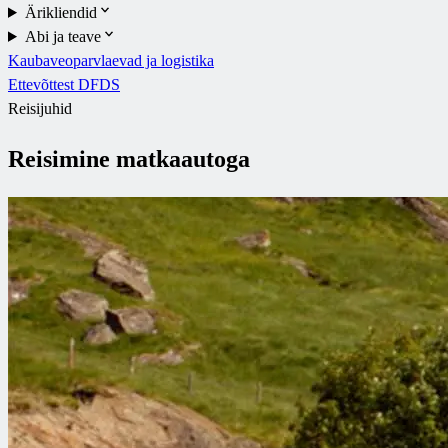
Ärikliendid
Abi ja teave
Kaubaveoparvlaevad ja logistika
Ettevõttest DFDS
Reisijuhid
Reisimine matkaautoga