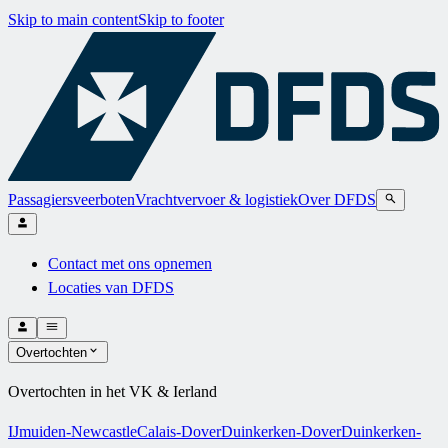
Skip to main content
Skip to footer
Passagiersveerboten
Vrachtvervoer & logistiek
Over DFDS
Contact met ons opnemen
Locaties van DFDS
Overtochten
Overtochten in het VK & Ierland
IJmuiden-Newcastle
Calais-Dover
Duinkerken-Dover
Duinkerken-