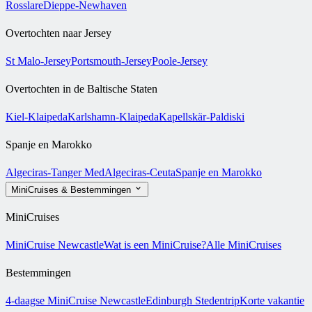
Rosslare
Dieppe-Newhaven
Overtochten naar Jersey
St Malo-Jersey
Portsmouth-Jersey
Poole-Jersey
Overtochten in de Baltische Staten
Kiel-Klaipeda
Karlshamn-Klaipeda
Kapellskär-Paldiski
Spanje en Marokko
Algeciras-Tanger Med
Algeciras-Ceuta
Spanje en Marokko
MiniCruises & Bestemmingen
MiniCruises
MiniCruise Newcastle
Wat is een MiniCruise?
Alle MiniCruises
Bestemmingen
4-daagse MiniCruise Newcastle
Edinburgh Stedentrip
Korte vakantie