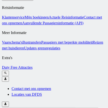
Reisinformatie
Klantenservice
Mijn boekingen
Actuele Reisinformatie
Contact met
ons opnemen
Aanvullende Passagiersinformatie (API)
Meer Informatie
Vaarschema's
Bustransfers
Passagiers met beperkte mobiliteit
Reizen
met huisdieren
Updates grensregulaties
Extra's
Duty Free
Attracties
Contact met ons opnemen
Locaties van DFDS