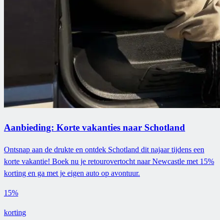
Aanbieding: Korte vakanties naar Schotland
Ontsnap aan de drukte en ontdek Schotland dit najaar tijdens een
korte vakantie! Boek nu je retourovertocht naar Newcastle met 15%
korting en ga met je eigen auto op avontuur.
15%
korting