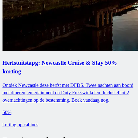
Herfstuitstapg: Newcastle Cruise & Stay 50%
korting
Ontdek Newcastle deze herfst met DFDS. Twee nachten aan boord
met dineren, entertainment en Duty Free-winkelen. Inclusief tot 2
overnachtingen op de bestemming. Boek vandaag nog.
50%
korting op cabines