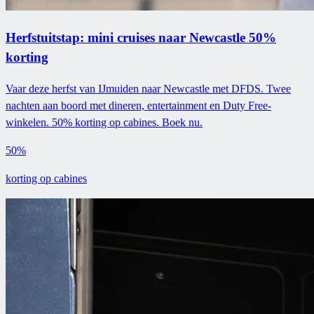
Herfstuitstap: mini cruises naar Newcastle 50%
korting
Vaar deze herfst van IJmuiden naar Newcastle met DFDS. Twee
nachten aan boord met dineren, entertainment en Duty Free-
winkelen. 50% korting op cabines. Boek nu.
50%
korting op cabines