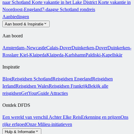
naar Schotland
Korte vakantie in het Lake District
Korte vakantie in
Noordoost-Engeland
7-daagse Schotland rondreis
Aanbiedingen
Aan boord & Inspiratie
Aan boord
Amsterdam–Newcastle
Calais-Dover
Duinkerken-Dover
Duinkerken-
Rosslare
Kiel-Klaipeda
Klaipeda-Karlshamn
Paldiski-Kapellskär
Inspiratie
Blog
Reisgidsen Schotland
Reisgidsen Engeland
Reisgidsen
Ierland
Reisgidsen Wales
Reisgidsen Frankrijk
Bekijk alle
reisgidsen
GetYourGuide Attracties
Ontdek DFDS
Een wereld van verschil
Achter Elke Reis
Erkenning en prijzen
Ons
rijke erfgoed
Onze Milieu-initiatieven
Hulp & Informatie