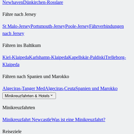
Newhaven
Dünkirchen-Rosslare
Fähre nach Jersey
St Malo-Jersey
Portsmouth-Jersey
Poole-Jersey
Fährverbindungen
nach Jersey
Fähren ins Baltikum
Kiel-Klaipeda
Karlshamn-Klaipeda
Kapellskär-Paldiski
Trelleborg-
Klaipeda
Fähren nach Spanien und Marokko
Algeciras-Tanger Med
Algeciras-Ceuta
Spanien und Marokko
Minikreuzfahrten & Hotels
Minikreuzfahrten
Minikreuzfahrt Newcastle
Was ist eine Minikreuzfahrt?
Reiseziele