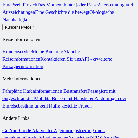
Eine Welt für sich
Das Moment hinter jeder Reise
Anerkennung und
Auszeichnungen
Eine Geschichte die bewegt
Ökologische
Nachhaltigkeit
Kundenservice
Reiseinformationen
Kundenservice
Meine Buchung
Aktuelle
Reiseinformationen
Kontaktieren Sie uns
API - erweiterte
Passagierinformation
Mehr Informationen
Fahrpläne
Hafeninformationen
Bustransfers
Passagiere mit
eingeschränkter Mobilität
Reisen mit Haustieren
Änderungen der
Einreisebestimmungen
Häufig gestellte Fragen
Andere Links
GetYourGuide Aktivitäten
Agenturregistrierung und -
anmeldung
Geschäftsbedingungen
Newsletter
DFDS App fürs