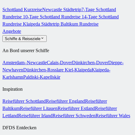
Schottland Kurzreise
Newcastle Städtetrip
7-Tage Schottland
Rundreise
10-Tage Schottland Rundreise
14-Tage Schottland
Rundreise
Klaipeda Städtetrip
Baltikum Rundreise
Angebote
Schiffe & Reiseziele
An Bord unserer Schiffe
Amsterdam–Newcastle
Calais-Dover
Dünkirchen-Dover
Dieppe-
Newhaven
Dünkirchen-Rosslare
Kiel-Klaipeda
Klaipeda-
Karlshamn
Paldiski-Kapellskär
Inspiration
Reiseführer Schottland
Reiseführer England
Reiseführer
Baltikum
Reiseführer Litauen
Reiseführer Estland
Reiseführer
Lettland
Reiseführer Irland
Reiseführer Schweden
Reiseführer Wales
DFDS Entdecken