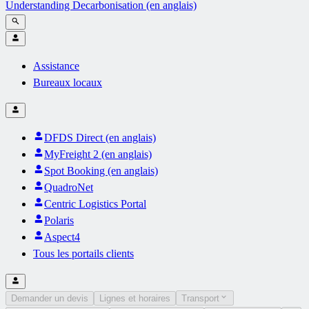
Understanding Decarbonisation (en anglais)
Assistance
Bureaux locaux
DFDS Direct (en anglais)
MyFreight 2 (en anglais)
Spot Booking (en anglais)
QuadroNet
Centric Logistics Portal
Polaris
Aspect4
Tous les portails clients
Demander un devis
Lignes et horaires
Transport