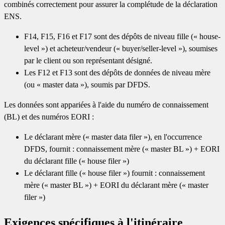
combinés correctement pour assurer la complétude de la déclaration
ENS.
F14, F15, F16 et F17 sont des dépôts de niveau fille (« house-
level ») et acheteur/vendeur (« buyer/seller-level »), soumises
par le client ou son représentant désigné.
Les F12 et F13 sont des dépôts de données de niveau mère
(ou « master data »), soumis par DFDS.
Les données sont appariées à l'aide du numéro de connaissement
(BL) et des numéros EORI :
Le déclarant mère (« master data filer »), en l'occurrence
DFDS, fournit : connaissement mère (« master BL ») + EORI
du déclarant fille (« house filer »)
Le déclarant fille (« house filer ») fournit : connaissement
mère (« master BL ») + EORI du déclarant mère (« master
filer »)
Exigences spécifiques à l'itinéraire