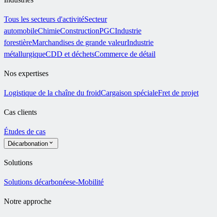
Tous les secteurs d'activité
Secteur
automobile
Chimie
Construction
PGC
Industrie
forestière
Marchandises de grande valeur
Industrie
métallurgique
CDD et déchets
Commerce de détail
Nos expertises
Logistique de la chaîne du froid
Cargaison spéciale
Fret de projet
Cas clients
Études de cas
Décarbonation
Solutions
Solutions décarbonées
e-Mobilité
Notre approche