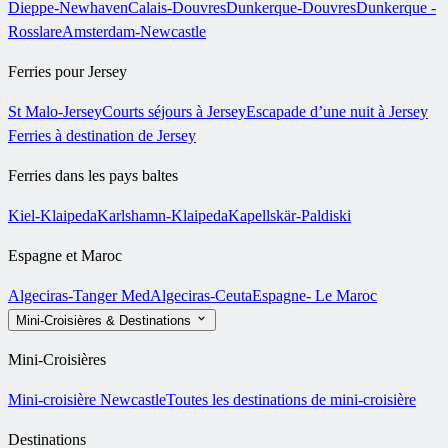
Dieppe-Newhaven
Calais-Douvres
Dunkerque-Douvres
Dunkerque -
Rosslare
Amsterdam-Newcastle
Ferries pour Jersey
St Malo-Jersey
Courts séjours à Jersey
Escapade d’une nuit à Jersey
Ferries à destination de Jersey
Ferries dans les pays baltes
Kiel-Klaipeda
Karlshamn-Klaipeda
Kapellskär-Paldiski
Espagne et Maroc
Algeciras-Tanger Med
Algeciras-Ceuta
Espagne- Le Maroc
Mini-Croisières & Destinations
Mini-Croisières
Mini-croisière Newcastle
Toutes les destinations de mini-croisière
Destinations