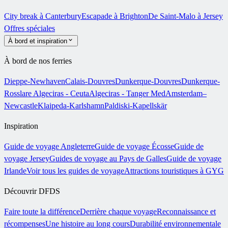
City break à Canterbury
Escapade à Brighton
De Saint-Malo à Jersey
Offres spéciales
À bord et inspiration
À bord de nos ferries
Dieppe-Newhaven
Calais-Douvres
Dunkerque-Douvres
Dunkerque-
Rosslare
Algeciras - Ceuta
Algeciras - Tanger Med
Amsterdam–
Newcastle
Klaipeda-Karlshamn
Paldiski-Kapellskär
Inspiration
Guide de voyage Angleterre
Guide de voyage Écosse
Guide de
voyage Jersey
Guides de voyage au Pays de Galles
Guide de voyage
Irlande
Voir tous les guides de voyage
Attractions touristiques à GYG
Découvrir DFDS
Faire toute la différence
Derrière chaque voyage
Reconnaissance et
récompenses
Une histoire au long cours
Durabilité environnementale