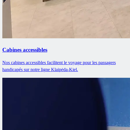
Cabines accessibles
Nos cabines accessibles facilitent le voyage pour les passagers
handicapés sur notre ligne Klaipėda-Kiel.