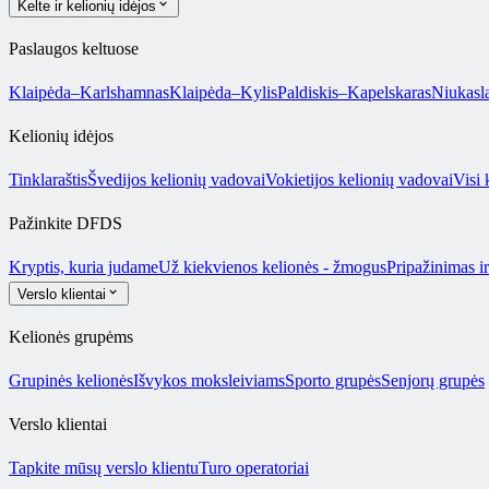
Kelte ir kelionių idėjos
Paslaugos keltuose
Klaipėda–Karlshamnas
Klaipėda–Kylis
Paldiskis–Kapelskaras
Niukasl
Kelionių idėjos
Tinklaraštis
Švedijos kelionių vadovai
Vokietijos kelionių vadovai
Visi 
Pažinkite DFDS
Kryptis, kuria judame
Už kiekvienos kelionės - žmogus
Pripažinimas i
Verslo klientai
Kelionės grupėms
Grupinės kelionės
Išvykos moksleiviams
Sporto grupės
Senjorų grupės
Verslo klientai
Tapkite mūsų verslo klientu
Turo operatoriai