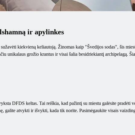
lshamną ir apylinkes
užavėti kiekvieną keliautoją. Žinomas kaip "Švedijos sodas", šis miesteli
iu unikalaus grožio krantus ir visai šalia besidriekiantį archipelagą. 
yksta DFDS keltas. Tai reiškia, kad pažintį su miestu galėsite pradėti v
galite atvykti ir išvykti, kada tik norite. Pasimėgaukite visais vaizdinga