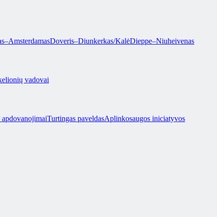
as–Amsterdamas
Doveris–Diunkerkas/Kalė
Dieppe–Niuheivenas
kelionių vadovai
r apdovanojimai
Turtingas paveldas
Aplinkosaugos iniciatyvos