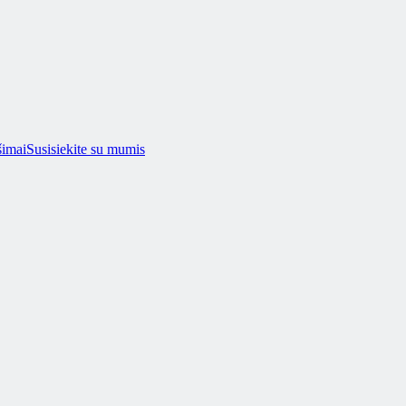
šimai
Susisiekite su mumis