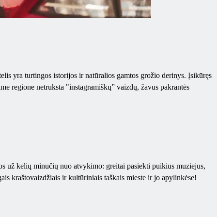
s yra turtingos istorijos ir natūralios gamtos grožio derinys. Įsikūręs
Šiame regione netrūksta "instagramiškų” vaizdų, žavūs pakrantės
os už kelių minučių nuo atvykimo: greitai pasiekti puikius muziejus,
is kraštovaizdžiais ir kultūriniais taškais mieste ir jo apylinkėse!