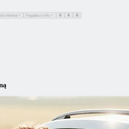
slo klientai
Pagalba ir info
ną