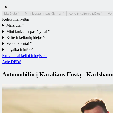
Maršrutai
Mini kruizai ir pasiūlymai
Kelte ir kelionių idėjos
Ver
Keleiviniai keltai
Maršrutai
Mini kruizai ir pasiūlymai
Kelte ir kelionių idėjos
Verslo klientai
Pagalba ir info
Krovininiai keltai ir logistika
Apie DFDS
Automobiliu į Karaliaus Uostą - Karlsham