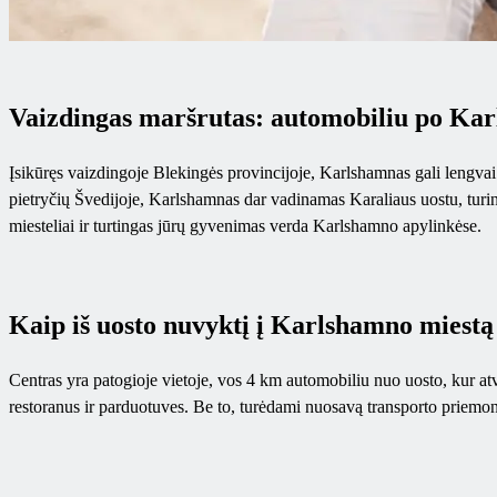
Vaizdingas maršrutas: automobiliu po Kar
Įsikūręs vaizdingoje Blekingės provincijoje, Karlshamnas gali lengvai s
pietryčių Švedijoje, Karlshamnas dar vadinamas Karaliaus uostu, turinč
miesteliai ir turtingas jūrų gyvenimas verda Karlshamno apylinkėse.
Kaip iš uosto nuvyktį į Karlshamno miestą
Centras yra patogioje vietoje, vos 4 km automobiliu nuo uosto, kur atv
restoranus ir parduotuves. Be to, turėdami nuosavą transporto priemonę, 