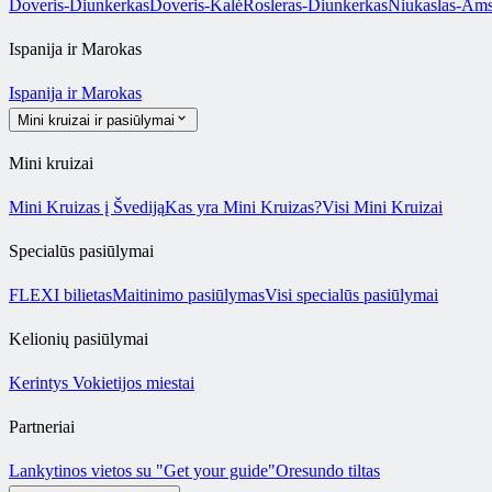
Doveris-Diunkerkas
Doveris-Kalė
Rosleras-Diunkerkas
Niukaslas-Ams
Ispanija ir Marokas
Ispanija ir Marokas
Mini kruizai ir pasiūlymai
Mini kruizai
Mini Kruizas į Švediją
Kas yra Mini Kruizas?
Visi Mini Kruizai
Specialūs pasiūlymai
FLEXI bilietas
Maitinimo pasiūlymas
Visi specialūs pasiūlymai
Kelionių pasiūlymai
Kerintys Vokietijos miestai
Partneriai
Lankytinos vietos su "Get your guide"
Oresundo tiltas