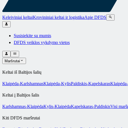
Keleiviniai keltai
Krovininiai keltai ir logistika
Apie DFDS
Susisiekite su mumis
DFDS veiklos vykdymo vietos
Maršrutai
Keltai iš Baltijos šalių
Klaipėda-Karlshamnas
Klaipėda-Kylis
Paldiskis-Kapelskaras
Klaipėda-
Keltai į Baltijos šalis
Karlshamnas-Klaipėda
Kylis-Klaipėda
Kapelskaras-Paldiskis
Visi maršr
Kiti DFDS maršrutai