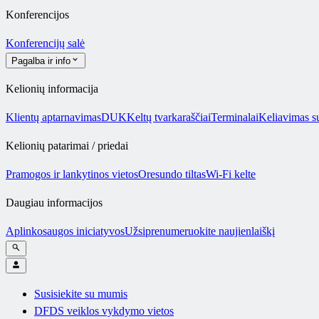
Konferencijos
Konferencijų salė
Pagalba ir info
Kelionių informacija
Klientų aptarnavimas
DUK
Keltų tvarkaraščiai
Terminalai
Keliavimas s
Kelionių patarimai / priedai
Pramogos ir lankytinos vietos
Oresundo tiltas
Wi-Fi kelte
Daugiau informacijos
Aplinkosaugos iniciatyvos
Užsiprenumeruokite naujienlaiškį
Susisiekite su mumis
DFDS veiklos vykdymo vietos