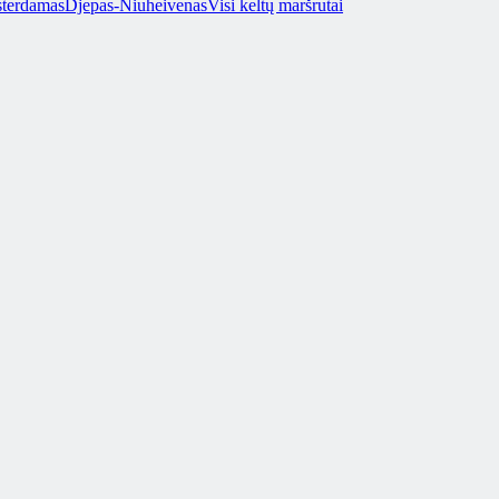
terdamas
Djepas-Niuheivenas
Visi keltų maršrutai