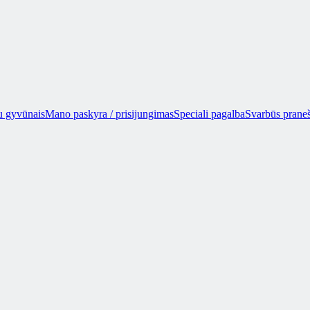
u gyvūnais
Mano paskyra / prisijungimas
Speciali pagalba
Svarbūs prane