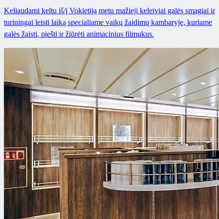
Keliaudami keltu iš/į Vokietiją metu mažieji keleiviai galės smagiai ir
turiningai leisti laiką specialiame vaikų žaidimų kambaryje, kuriame
galės žaisti, piešti ir žiūrėti animacinius filmukus.