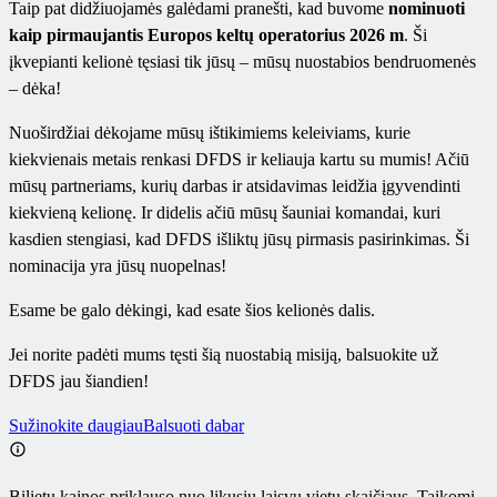
Taip pat didžiuojamės galėdami pranešti, kad buvome
nominuoti
kaip pirmaujantis Europos keltų operatorius 2026
m
. Ši
įkvepianti kelionė tęsiasi tik jūsų – mūsų nuostabios bendruomenės
– dėka!
Nuoširdžiai dėkojame mūsų ištikimiems keleiviams, kurie
kiekvienais metais renkasi DFDS ir keliauja kartu su mumis! Ačiū
mūsų partneriams, kurių darbas ir atsidavimas leidžia įgyvendinti
kiekvieną kelionę. Ir didelis ačiū mūsų šauniai komandai, kuri
kasdien stengiasi, kad DFDS išliktų jūsų pirmasis pasirinkimas. Ši
nominacija yra jūsų nuopelnas!
Esame be galo dėkingi, kad esate šios kelionės dalis.
Jei norite padėti mums tęsti šią nuostabią misiją, balsuokite už
DFDS jau šiandien!
Sužinokite daugiau
Balsuoti dabar
Bilietų kainos priklauso nuo likusių laisvų vietų skaičiaus. Taikomi