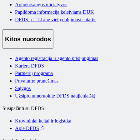
Aplinkosaugos iniciatyvos
Papildoma informacija keleiviams DUK
DFDS ir TT-Line vietų dalijimosi sutartis
Kitos nuorodos
Agento registracija ir agento prisijungimas
Karjera DFDS
Partnerių programa
Privatumo pranešimas
Sąlygos
Užsiprenumeruokite DFDS naujienlaiškį
Susipažinti su DFDS
Krovininiai keltai ir logistika
Apie DFDS