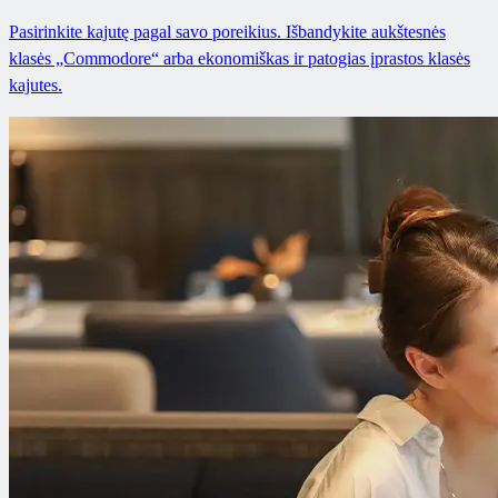
Pasirinkite kajutę pagal savo poreikius. Išbandykite aukštesnės
klasės „Commodore“ arba ekonomiškas ir patogias įprastos klasės
kajutes.