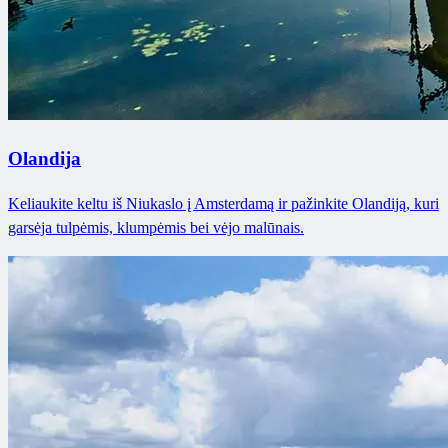
Olandija
Keliaukite keltu iš Niukaslo į Amsterdamą ir pažinkite Olandiją, kuri
garsėja tulpėmis, klumpėmis bei vėjo malūnais.