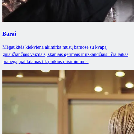
Barai
Mėgaukitės kiekviena akimirka mūsų baruose su kvapą
gniaužiančiais vaizdais, skaniais gėrimais ir užkandžiais - čia laikas
prabėga, palikdamas tik puikius prisiminimus.