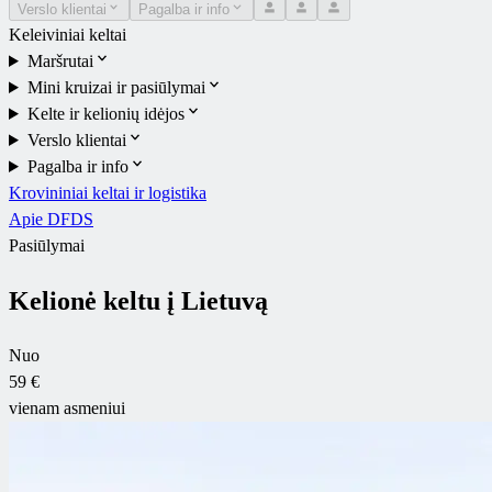
Verslo klientai
Pagalba ir info
Keleiviniai keltai
Maršrutai
Mini kruizai ir pasiūlymai
Kelte ir kelionių idėjos
Verslo klientai
Pagalba ir info
Krovininiai keltai ir logistika
Apie DFDS
Pasiūlymai
Kelionė keltu į Lietuvą
Nuo
59 €
vienam asmeniui