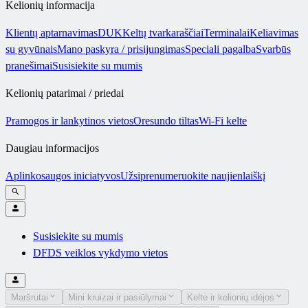
Kelionių informacija
Klientų aptarnavimas
DUK
Keltų tvarkaraščiai
Terminalai
Keliavimas
su gyvūnais
Mano paskyra / prisijungimas
Speciali pagalba
Svarbūs
pranešimai
Susisiekite su mumis
Kelionių patarimai / priedai
Pramogos ir lankytinos vietos
Oresundo tiltas
Wi-Fi kelte
Daugiau informacijos
Aplinkosaugos iniciatyvos
Užsiprenumeruokite naujienlaiškį
Susisiekite su mumis
DFDS veiklos vykdymo vietos
Maršrutai
Mini kruizai ir pasiūlymai
Kelte ir kelionių idėjos