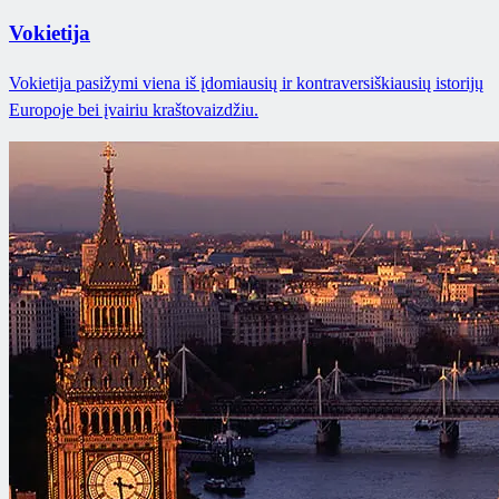
Vokietija
Vokietija pasižymi viena iš įdomiausių ir kontraversiškiausių istorijų
Europoje bei įvairiu kraštovaizdžiu.