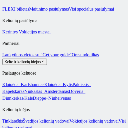
FLEXI bilietas
Maitinimo pasiūlymas
Visi specialūs pasiūlymai
Kelionių pasiūlymai
Kerintys Vokietijos miestai
Partneriai
Lankytinos vietos su "Get your guide"
Oresundo tiltas
Kelte ir kelionių idėjos
Paslaugos keltuose
Klaipėda–Karlshamnas
Klaipėda–Kylis
Paldiskis–
Kapelskaras
Niukaslas–Amsterdamas
Doveris–
Diunkerkas/Kalė
Dieppe–Niuheivenas
Kelionių idėjos
Tinklaraštis
Švedijos kelionių vadovai
Vokietijos kelionių vadovai
Visi
kelionių vadovai