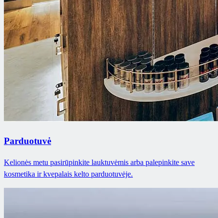
Parduotuvė
Kelionės metu pasirūpinkite lauktuvėmis arba palepinkite save
kosmetika ir kvepalais kelto parduotuvėje.