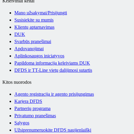
Keleiviniai keltai
Mano užsakymai/Prisijungti
Susisiekite su mumis
Klientų aptarnavimas
DUK
Svarbūs pranešimai
Apdovanojimai
Aplinkosaugos iniciatyvos
Papildoma informacija keleiviams DUK
DFDS ir TT-Line vietų dalijimosi sutartis
Kitos nuorodos
Agento registracija ir agento prisijungimas
Karjera DFDS
Partnerių programa
Privatumo pranešimas
Sąlygos
Užsiprenumeruokite DFDS naujienlaiškį