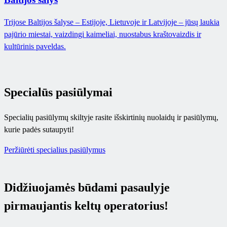
Trijose Baltijos šalyse – Estijoje, Lietuvoje ir Latvijoje – jūsų laukia
pajūrio miestai, vaizdingi kaimeliai, nuostabus kraštovaizdis ir
kultūrinis paveldas.
Specialūs pasiūlymai
Specialių pasiūlymų skiltyje rasite išskirtinių nuolaidų ir pasiūlymų,
kurie padės sutaupyti!
Peržiūrėti specialius pasiūlymus
Didžiuojamės būdami pasaulyje
pirmaujantis keltų operatorius!