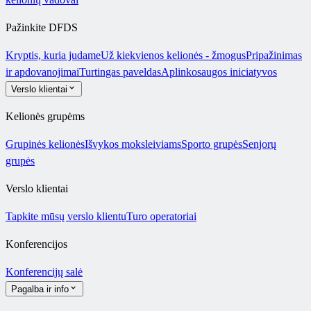
Pažinkite DFDS
Kryptis, kuria judame
Už kiekvienos kelionės - žmogus
Pripažinimas
ir apdovanojimai
Turtingas paveldas
Aplinkosaugos iniciatyvos
Verslo klientai
Kelionės grupėms
Grupinės kelionės
Išvykos moksleiviams
Sporto grupės
Senjorų
grupės
Verslo klientai
Tapkite mūsų verslo klientu
Turo operatoriai
Konferencijos
Konferencijų salė
Pagalba ir info