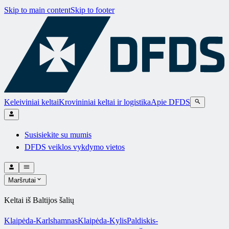
Skip to main content
Skip to footer
Keleiviniai keltai
Krovininiai keltai ir logistika
Apie DFDS
Susisiekite su mumis
DFDS veiklos vykdymo vietos
Maršrutai
Keltai iš Baltijos šalių
Klaipėda-Karlshamnas
Klaipėda-Kylis
Paldiskis-