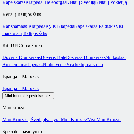
Kapelskaras
Klaipėda-Treleborgas
Keltai į Švediją
Keltai į Vokietiją
Keltai į Baltijos šalis
Karlshamnas-Klaipėda
Kylis-Klaipėda
Kapelskaras-Paldiskis
Visi
maršrutai į Baltijos šalis
Kiti DFDS maršrutai
Doveris-Diunkerkas
Doveris-Kalė
Rosleras-Diunkerkas
Niukaslas-
Amsterdamas
Djepas-Niuheivenas
Visi keltų maršrutai
Ispanija ir Marokas
Ispanija ir Marokas
Mini kruizai ir pasiūlymai
Mini kruizai
Mini Kruizas į Švediją
Kas yra Mini Kruizas?
Visi Mini Kruizai
Specialūs pasiūlymai