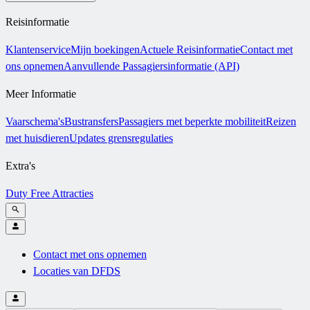
Reisinformatie
Klantenservice
Mijn boekingen
Actuele Reisinformatie
Contact met
ons opnemen
Aanvullende Passagiersinformatie (API)
Meer Informatie
Vaarschema's
Bustransfers
Passagiers met beperkte mobiliteit
Reizen
met huisdieren
Updates grensregulaties
Extra's
Duty Free
Attracties
Contact met ons opnemen
Locaties van DFDS