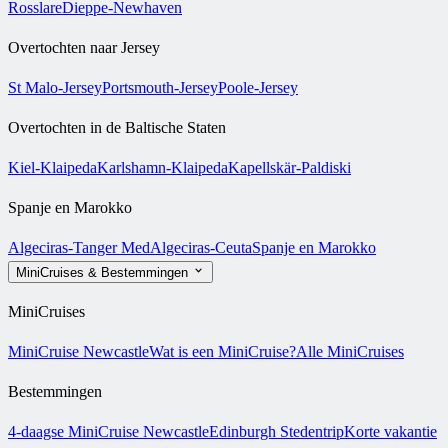
Rosslare
Dieppe-Newhaven
Overtochten naar Jersey
St Malo-Jersey
Portsmouth-Jersey
Poole-Jersey
Overtochten in de Baltische Staten
Kiel-Klaipeda
Karlshamn-Klaipeda
Kapellskär-Paldiski
Spanje en Marokko
Algeciras-Tanger Med
Algeciras-Ceuta
Spanje en Marokko
MiniCruises & Bestemmingen
MiniCruises
MiniCruise Newcastle
Wat is een MiniCruise?
Alle MiniCruises
Bestemmingen
4-daagse MiniCruise Newcastle
Edinburgh Stedentrip
Korte vakantie