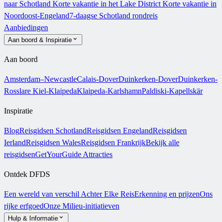
naar Schotland
Korte vakantie in het Lake District
Korte vakantie in
Noordoost-Engeland
7-daagse Schotland rondreis
Aanbiedingen
Aan boord & Inspiratie
Aan boord
Amsterdam–Newcastle
Calais-Dover
Duinkerken-Dover
Duinkerken-
Rosslare
Kiel-Klaipeda
Klaipeda-Karlshamn
Paldiski-Kapellskär
Inspiratie
Blog
Reisgidsen Schotland
Reisgidsen Engeland
Reisgidsen
Ierland
Reisgidsen Wales
Reisgidsen Frankrijk
Bekijk alle
reisgidsen
GetYourGuide Attracties
Ontdek DFDS
Een wereld van verschil
Achter Elke Reis
Erkenning en prijzen
Ons
rijke erfgoed
Onze Milieu-initiatieven
Hulp & Informatie