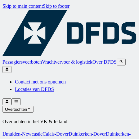
Skip to main content
Skip to footer
Passagiersveerboten
Vrachtvervoer & logistiek
Over DFDS
Contact met ons opnemen
Locaties van DFDS
Overtochten
Overtochten in het VK & Ierland
IJmuiden-Newcastle
Calais-Dover
Duinkerken-Dover
Duinkerken-