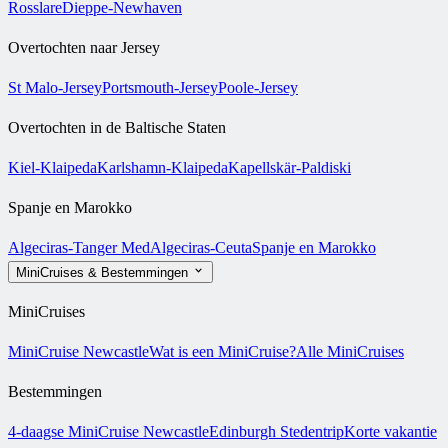
Rosslare
Dieppe-Newhaven
Overtochten naar Jersey
St Malo-Jersey
Portsmouth-Jersey
Poole-Jersey
Overtochten in de Baltische Staten
Kiel-Klaipeda
Karlshamn-Klaipeda
Kapellskär-Paldiski
Spanje en Marokko
Algeciras-Tanger Med
Algeciras-Ceuta
Spanje en Marokko
MiniCruises & Bestemmingen
MiniCruises
MiniCruise Newcastle
Wat is een MiniCruise?
Alle MiniCruises
Bestemmingen
4-daagse MiniCruise Newcastle
Edinburgh Stedentrip
Korte vakantie