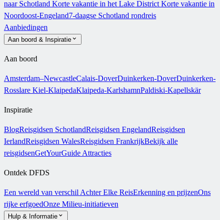
naar Schotland
Korte vakantie in het Lake District
Korte vakantie in
Noordoost-Engeland
7-daagse Schotland rondreis
Aanbiedingen
Aan boord & Inspiratie
Aan boord
Amsterdam–Newcastle
Calais-Dover
Duinkerken-Dover
Duinkerken-
Rosslare
Kiel-Klaipeda
Klaipeda-Karlshamn
Paldiski-Kapellskär
Inspiratie
Blog
Reisgidsen Schotland
Reisgidsen Engeland
Reisgidsen
Ierland
Reisgidsen Wales
Reisgidsen Frankrijk
Bekijk alle
reisgidsen
GetYourGuide Attracties
Ontdek DFDS
Een wereld van verschil
Achter Elke Reis
Erkenning en prijzen
Ons
rijke erfgoed
Onze Milieu-initiatieven
Hulp & Informatie