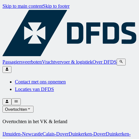
Skip to main content
Skip to footer
Passagiersveerboten
Vrachtvervoer & logistiek
Over DFDS
Contact met ons opnemen
Locaties van DFDS
Overtochten
Overtochten in het VK & Ierland
IJmuiden-Newcastle
Calais-Dover
Duinkerken-Dover
Duinkerken-