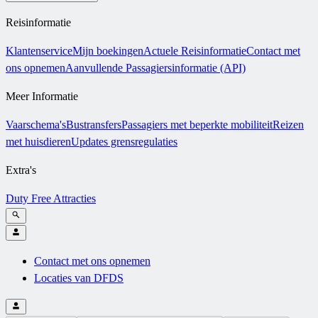
Reisinformatie
Klantenservice
Mijn boekingen
Actuele Reisinformatie
Contact met
ons opnemen
Aanvullende Passagiersinformatie (API)
Meer Informatie
Vaarschema's
Bustransfers
Passagiers met beperkte mobiliteit
Reizen
met huisdieren
Updates grensregulaties
Extra's
Duty Free
Attracties
Contact met ons opnemen
Locaties van DFDS