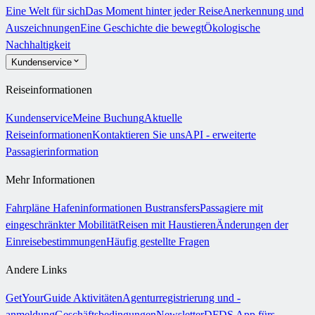
Eine Welt für sich
Das Moment hinter jeder Reise
Anerkennung und
Auszeichnungen
Eine Geschichte die bewegt
Ökologische
Nachhaltigkeit
Kundenservice
Reiseinformationen
Kundenservice
Meine Buchung
Aktuelle
Reiseinformationen
Kontaktieren Sie uns
API - erweiterte
Passagierinformation
Mehr Informationen
Fahrpläne
Hafeninformationen
Bustransfers
Passagiere mit
eingeschränkter Mobilität
Reisen mit Haustieren
Änderungen der
Einreisebestimmungen
Häufig gestellte Fragen
Andere Links
GetYourGuide Aktivitäten
Agenturregistrierung und -
anmeldung
Geschäftsbedingungen
Newsletter
DFDS App fürs