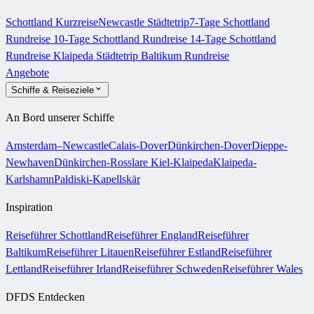
Schottland Kurzreise
Newcastle Städtetrip
7-Tage Schottland
Rundreise
10-Tage Schottland Rundreise
14-Tage Schottland
Rundreise
Klaipeda Städtetrip
Baltikum Rundreise
Angebote
Schiffe & Reiseziele
An Bord unserer Schiffe
Amsterdam–Newcastle
Calais-Dover
Dünkirchen-Dover
Dieppe-
Newhaven
Dünkirchen-Rosslare
Kiel-Klaipeda
Klaipeda-
Karlshamn
Paldiski-Kapellskär
Inspiration
Reiseführer Schottland
Reiseführer England
Reiseführer
Baltikum
Reiseführer Litauen
Reiseführer Estland
Reiseführer
Lettland
Reiseführer Irland
Reiseführer Schweden
Reiseführer Wales
DFDS Entdecken