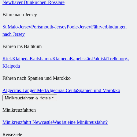
Newhaven
Dünkirchen-Rosslare
Fähre nach Jersey
St Malo-Jersey
Portsmouth-Jersey
Poole-Jersey
Fährverbindungen
nach Jersey
Fähren ins Baltikum
Kiel-Klaipeda
Karlshamn-Klaipeda
Kapellskär-Paldiski
Trelleborg-
Klaipeda
Fähren nach Spanien und Marokko
Algeciras-Tanger Med
Algeciras-Ceuta
Spanien und Marokko
Minikreuzfahrten & Hotels
Minikreuzfahrten
Minikreuzfahrt Newcastle
Was ist eine Minikreuzfahrt?
Reiseziele