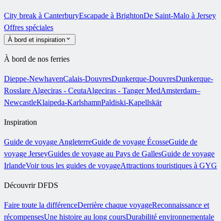
City break à Canterbury
Escapade à Brighton
De Saint-Malo à Jersey
Offres spéciales
À bord et inspiration
À bord de nos ferries
Dieppe-Newhaven
Calais-Douvres
Dunkerque-Douvres
Dunkerque-
Rosslare
Algeciras - Ceuta
Algeciras - Tanger Med
Amsterdam–
Newcastle
Klaipeda-Karlshamn
Paldiski-Kapellskär
Inspiration
Guide de voyage Angleterre
Guide de voyage Écosse
Guide de
voyage Jersey
Guides de voyage au Pays de Galles
Guide de voyage
Irlande
Voir tous les guides de voyage
Attractions touristiques à GYG
Découvrir DFDS
Faire toute la différence
Derrière chaque voyage
Reconnaissance et
récompenses
Une histoire au long cours
Durabilité environnementale