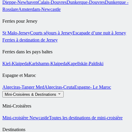
Dieppe-Newhaven
Calais-Douvres
Dunkerque-Douvres
Dunkerque -
Rosslare
Amsterdam-Newcastle
Ferries pour Jersey
St Malo-Jersey
Courts séjours à Jersey
Escapade d’une nuit à Jersey
Ferries à destination de Jersey
Ferries dans les pays baltes
Kiel-Klaipeda
Karlshamn-Klaipeda
Kapellskär-Paldiski
Espagne et Maroc
Algeciras-Tanger Med
Algeciras-Ceuta
Espagne- Le Maroc
Mini-Croisières & Destinations
Mini-Croisières
Mini-croisière Newcastle
Toutes les destinations de mini-croisière
Destinations