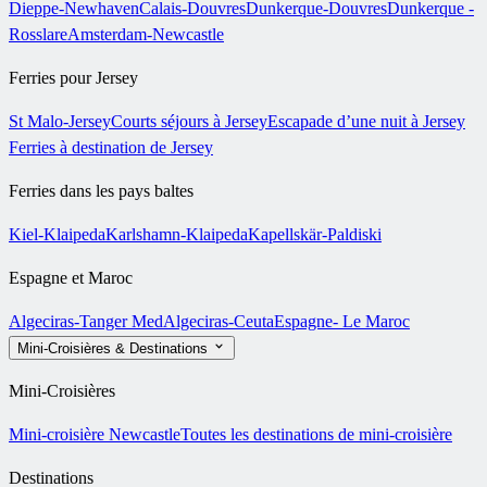
Dieppe-Newhaven
Calais-Douvres
Dunkerque-Douvres
Dunkerque -
Rosslare
Amsterdam-Newcastle
Ferries pour Jersey
St Malo-Jersey
Courts séjours à Jersey
Escapade d’une nuit à Jersey
Ferries à destination de Jersey
Ferries dans les pays baltes
Kiel-Klaipeda
Karlshamn-Klaipeda
Kapellskär-Paldiski
Espagne et Maroc
Algeciras-Tanger Med
Algeciras-Ceuta
Espagne- Le Maroc
Mini-Croisières & Destinations
Mini-Croisières
Mini-croisière Newcastle
Toutes les destinations de mini-croisière
Destinations