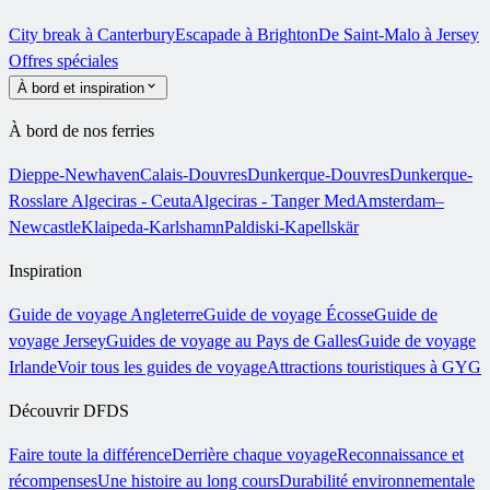
City break à Canterbury
Escapade à Brighton
De Saint-Malo à Jersey
Offres spéciales
À bord et inspiration
À bord de nos ferries
Dieppe-Newhaven
Calais-Douvres
Dunkerque-Douvres
Dunkerque-
Rosslare
Algeciras - Ceuta
Algeciras - Tanger Med
Amsterdam–
Newcastle
Klaipeda-Karlshamn
Paldiski-Kapellskär
Inspiration
Guide de voyage Angleterre
Guide de voyage Écosse
Guide de
voyage Jersey
Guides de voyage au Pays de Galles
Guide de voyage
Irlande
Voir tous les guides de voyage
Attractions touristiques à GYG
Découvrir DFDS
Faire toute la différence
Derrière chaque voyage
Reconnaissance et
récompenses
Une histoire au long cours
Durabilité environnementale