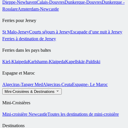
Dieppe-Newhaven
Calais-Douvres
Dunkerque-Douvres
Dunkerque -
Rosslare
Amsterdam-Newcastle
Ferries pour Jersey
St Malo-Jersey
Courts séjours à Jersey
Escapade d’une nuit à Jersey
Ferries à destination de Jersey
Ferries dans les pays baltes
Kiel-Klaipeda
Karlshamn-Klaipeda
Kapellskär-Paldiski
Espagne et Maroc
Algeciras-Tanger Med
Algeciras-Ceuta
Espagne- Le Maroc
Mini-Croisières & Destinations
Mini-Croisières
Mini-croisière Newcastle
Toutes les destinations de mini-croisière
Destinations