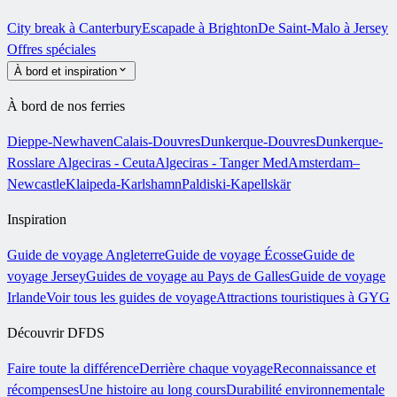
City break à Canterbury
Escapade à Brighton
De Saint-Malo à Jersey
Offres spéciales
À bord et inspiration
À bord de nos ferries
Dieppe-Newhaven
Calais-Douvres
Dunkerque-Douvres
Dunkerque-
Rosslare
Algeciras - Ceuta
Algeciras - Tanger Med
Amsterdam–
Newcastle
Klaipeda-Karlshamn
Paldiski-Kapellskär
Inspiration
Guide de voyage Angleterre
Guide de voyage Écosse
Guide de
voyage Jersey
Guides de voyage au Pays de Galles
Guide de voyage
Irlande
Voir tous les guides de voyage
Attractions touristiques à GYG
Découvrir DFDS
Faire toute la différence
Derrière chaque voyage
Reconnaissance et
récompenses
Une histoire au long cours
Durabilité environnementale