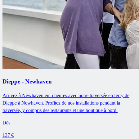
Dieppe - Newhaven
Arrivez à Newhaven en 5 heures avec notre traversée en ferry de
Dieppe à Newhaven. Profitez de nos installations pendant la
traversée, y compris des restaurants et une boutique à bord.
Dès
137 €