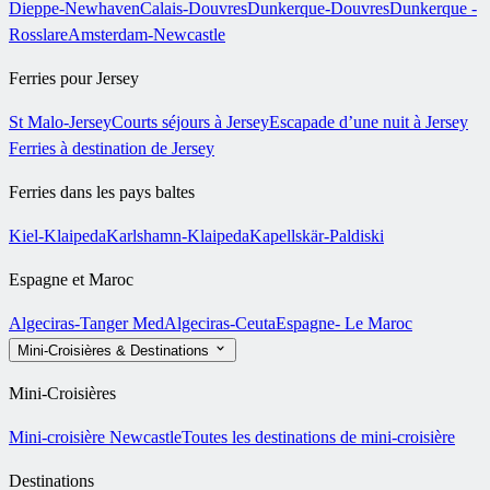
Dieppe-Newhaven
Calais-Douvres
Dunkerque-Douvres
Dunkerque -
Rosslare
Amsterdam-Newcastle
Ferries pour Jersey
St Malo-Jersey
Courts séjours à Jersey
Escapade d’une nuit à Jersey
Ferries à destination de Jersey
Ferries dans les pays baltes
Kiel-Klaipeda
Karlshamn-Klaipeda
Kapellskär-Paldiski
Espagne et Maroc
Algeciras-Tanger Med
Algeciras-Ceuta
Espagne- Le Maroc
Mini-Croisières & Destinations
Mini-Croisières
Mini-croisière Newcastle
Toutes les destinations de mini-croisière
Destinations