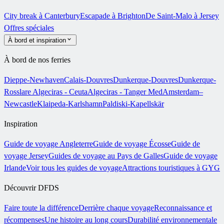
City break à Canterbury
Escapade à Brighton
De Saint-Malo à Jersey
Offres spéciales
À bord et inspiration
À bord de nos ferries
Dieppe-Newhaven
Calais-Douvres
Dunkerque-Douvres
Dunkerque-
Rosslare
Algeciras - Ceuta
Algeciras - Tanger Med
Amsterdam–
Newcastle
Klaipeda-Karlshamn
Paldiski-Kapellskär
Inspiration
Guide de voyage Angleterre
Guide de voyage Écosse
Guide de
voyage Jersey
Guides de voyage au Pays de Galles
Guide de voyage
Irlande
Voir tous les guides de voyage
Attractions touristiques à GYG
Découvrir DFDS
Faire toute la différence
Derrière chaque voyage
Reconnaissance et
récompenses
Une histoire au long cours
Durabilité environnementale