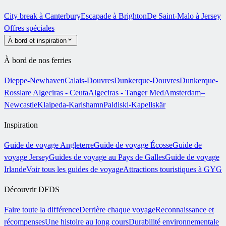
City break à Canterbury
Escapade à Brighton
De Saint-Malo à Jersey
Offres spéciales
À bord et inspiration
À bord de nos ferries
Dieppe-Newhaven
Calais-Douvres
Dunkerque-Douvres
Dunkerque-
Rosslare
Algeciras - Ceuta
Algeciras - Tanger Med
Amsterdam–
Newcastle
Klaipeda-Karlshamn
Paldiski-Kapellskär
Inspiration
Guide de voyage Angleterre
Guide de voyage Écosse
Guide de
voyage Jersey
Guides de voyage au Pays de Galles
Guide de voyage
Irlande
Voir tous les guides de voyage
Attractions touristiques à GYG
Découvrir DFDS
Faire toute la différence
Derrière chaque voyage
Reconnaissance et
récompenses
Une histoire au long cours
Durabilité environnementale