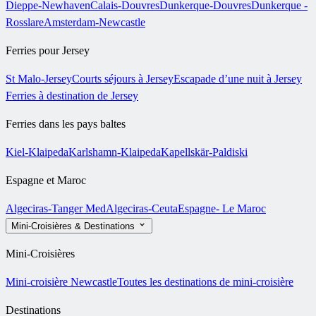
Dieppe-Newhaven
Calais-Douvres
Dunkerque-Douvres
Dunkerque -
Rosslare
Amsterdam-Newcastle
Ferries pour Jersey
St Malo-Jersey
Courts séjours à Jersey
Escapade d’une nuit à Jersey
Ferries à destination de Jersey
Ferries dans les pays baltes
Kiel-Klaipeda
Karlshamn-Klaipeda
Kapellskär-Paldiski
Espagne et Maroc
Algeciras-Tanger Med
Algeciras-Ceuta
Espagne- Le Maroc
Mini-Croisières & Destinations
Mini-Croisières
Mini-croisière Newcastle
Toutes les destinations de mini-croisière
Destinations