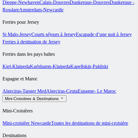
Dieppe-Newhaven
Calais-Douvres
Dunkerque-Douvres
Dunkerque -
Rosslare
Amsterdam-Newcastle
Ferries pour Jersey
St Malo-Jersey
Courts séjours à Jersey
Escapade d’une nuit à Jersey
Ferries à destination de Jersey
Ferries dans les pays baltes
Kiel-Klaipeda
Karlshamn-Klaipeda
Kapellskär-Paldiski
Espagne et Maroc
Algeciras-Tanger Med
Algeciras-Ceuta
Espagne- Le Maroc
Mini-Croisières & Destinations
Mini-Croisières
Mini-croisière Newcastle
Toutes les destinations de mini-croisière
Destinations