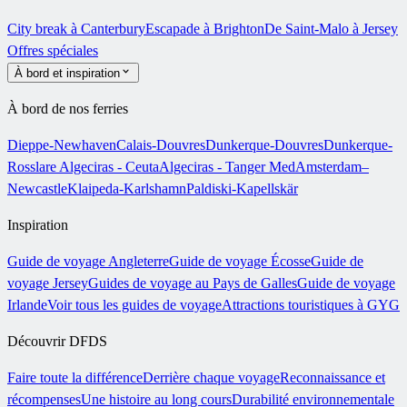
City break à Canterbury
Escapade à Brighton
De Saint-Malo à Jersey
Offres spéciales
À bord et inspiration
À bord de nos ferries
Dieppe-Newhaven
Calais-Douvres
Dunkerque-Douvres
Dunkerque-
Rosslare
Algeciras - Ceuta
Algeciras - Tanger Med
Amsterdam–
Newcastle
Klaipeda-Karlshamn
Paldiski-Kapellskär
Inspiration
Guide de voyage Angleterre
Guide de voyage Écosse
Guide de
voyage Jersey
Guides de voyage au Pays de Galles
Guide de voyage
Irlande
Voir tous les guides de voyage
Attractions touristiques à GYG
Découvrir DFDS
Faire toute la différence
Derrière chaque voyage
Reconnaissance et
récompenses
Une histoire au long cours
Durabilité environnementale