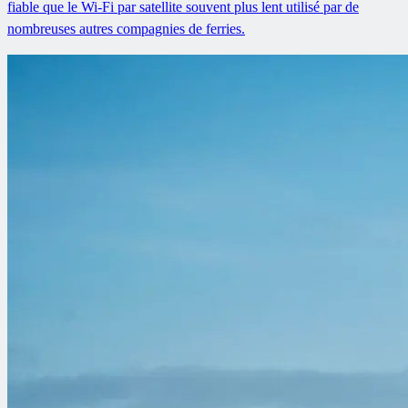
fiable que le Wi-Fi par satellite souvent plus lent utilisé par de
nombreuses autres compagnies de ferries.