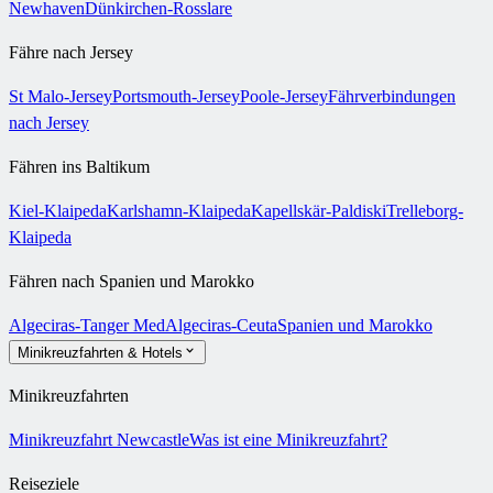
Newhaven
Dünkirchen-Rosslare
Fähre nach Jersey
St Malo-Jersey
Portsmouth-Jersey
Poole-Jersey
Fährverbindungen
nach Jersey
Fähren ins Baltikum
Kiel-Klaipeda
Karlshamn-Klaipeda
Kapellskär-Paldiski
Trelleborg-
Klaipeda
Fähren nach Spanien und Marokko
Algeciras-Tanger Med
Algeciras-Ceuta
Spanien und Marokko
Minikreuzfahrten & Hotels
Minikreuzfahrten
Minikreuzfahrt Newcastle
Was ist eine Minikreuzfahrt?
Reiseziele