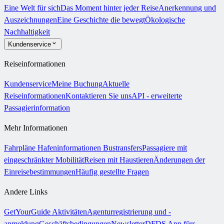
Eine Welt für sich
Das Moment hinter jeder Reise
Anerkennung und
Auszeichnungen
Eine Geschichte die bewegt
Ökologische
Nachhaltigkeit
Kundenservice
Reiseinformationen
Kundenservice
Meine Buchung
Aktuelle
Reiseinformationen
Kontaktieren Sie uns
API - erweiterte
Passagierinformation
Mehr Informationen
Fahrpläne
Hafeninformationen
Bustransfers
Passagiere mit
eingeschränkter Mobilität
Reisen mit Haustieren
Änderungen der
Einreisebestimmungen
Häufig gestellte Fragen
Andere Links
GetYourGuide Aktivitäten
Agenturregistrierung und -
anmeldung
Geschäftsbedingungen
Newsletter
DFDS App fürs