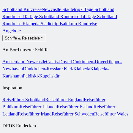
Schottland Kurzreise
Newcastle Städtetrip
7-Tage Schottland
Rundreise
10-Tage Schottland Rundreise
14-Tage Schottland
Rundreise
Klaipeda Städtetrip
Baltikum Rundreise
Angebote
Schiffe & Reiseziele
An Bord unserer Schiffe
Amsterdam–Newcastle
Calais-Dover
Dünkirchen-Dover
Dieppe-
Newhaven
Dünkirchen-Rosslare
Kiel-Klaipeda
Klaipeda-
Karlshamn
Paldiski-Kapellskär
Inspiration
Reiseführer Schottland
Reiseführer England
Reiseführer
Baltikum
Reiseführer Litauen
Reiseführer Estland
Reiseführer
Lettland
Reiseführer Irland
Reiseführer Schweden
Reiseführer Wales
DFDS Entdecken