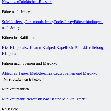
Newhaven
Dünkirchen-Rosslare
Fähre nach Jersey
St Malo-Jersey
Portsmouth-Jersey
Poole-Jersey
Fährverbindungen
nach Jersey
Fähren ins Baltikum
Kiel-Klaipeda
Karlshamn-Klaipeda
Kapellskär-Paldiski
Trelleborg-
Klaipeda
Fähren nach Spanien und Marokko
Algeciras-Tanger Med
Algeciras-Ceuta
Spanien und Marokko
Minikreuzfahrten & Hotels
Minikreuzfahrten
Minikreuzfahrt Newcastle
Was ist eine Minikreuzfahrt?
Reiseziele