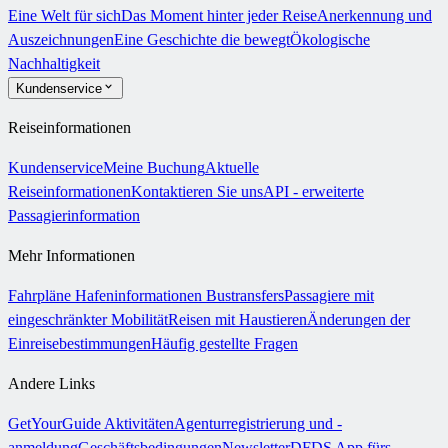
Eine Welt für sich
Das Moment hinter jeder Reise
Anerkennung und
Auszeichnungen
Eine Geschichte die bewegt
Ökologische
Nachhaltigkeit
Kundenservice
Reiseinformationen
Kundenservice
Meine Buchung
Aktuelle
Reiseinformationen
Kontaktieren Sie uns
API - erweiterte
Passagierinformation
Mehr Informationen
Fahrpläne
Hafeninformationen
Bustransfers
Passagiere mit
eingeschränkter Mobilität
Reisen mit Haustieren
Änderungen der
Einreisebestimmungen
Häufig gestellte Fragen
Andere Links
GetYourGuide Aktivitäten
Agenturregistrierung und -
anmeldung
Geschäftsbedingungen
Newsletter
DFDS App fürs