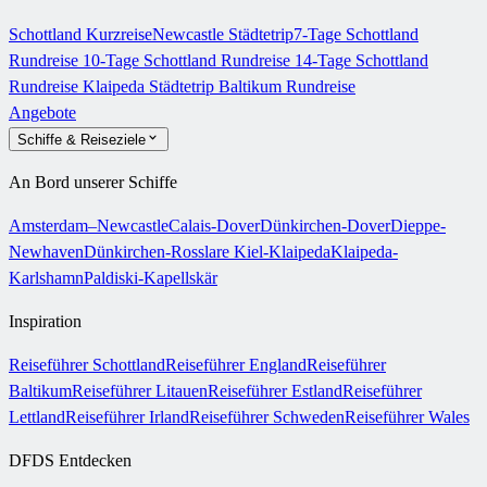
Schottland Kurzreise
Newcastle Städtetrip
7-Tage Schottland
Rundreise
10-Tage Schottland Rundreise
14-Tage Schottland
Rundreise
Klaipeda Städtetrip
Baltikum Rundreise
Angebote
Schiffe & Reiseziele
An Bord unserer Schiffe
Amsterdam–Newcastle
Calais-Dover
Dünkirchen-Dover
Dieppe-
Newhaven
Dünkirchen-Rosslare
Kiel-Klaipeda
Klaipeda-
Karlshamn
Paldiski-Kapellskär
Inspiration
Reiseführer Schottland
Reiseführer England
Reiseführer
Baltikum
Reiseführer Litauen
Reiseführer Estland
Reiseführer
Lettland
Reiseführer Irland
Reiseführer Schweden
Reiseführer Wales
DFDS Entdecken