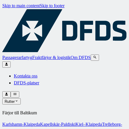
Skip to main content
Skip to footer
Passagerarfartyg
Fraktfärjor & logistik
Om DFDS
Kontakta oss
DFDS-platser
Rutter
Färjor till Baltikum
Karlshamn-Klaipeda
Kapellskär-Paldiski
Kiel–Klaipeda
Trelleborg-