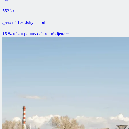
552 kr
/pers i 4-bäddshytt + bil
15 % rabatt på tur- och returbiljetter*