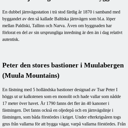
En dubbel järnvägsstation i trä stod färdig år 1870 i samband med
byggandet av den så kallade Baltiska järnvägen som bl.a. löper
mellan Paldiski, Tallinn och Narva. Även om byggnaden har
förlorat en del av sin ursprungliga inredning är den än i dag relativt
autentisk.
Peter den stores bastioner i Muulabergen
(Muula Mountains)
En fästning med 5 holländska bastioner designad av Tsar Peter I
höggs ut ur kalkstenen som en monolit och hade vallar som nådde
17 meter över havet. År 1790 fanns det fler än 40 kanoner i
fästningen. Det fanns också en oljedepå och en järnvägslinje i
fästningen, som båda förstördes i kriget. Under efterkrigsåren togs
grus från vallarna för att bygga vägar, varpå vallarna förstördes. Från