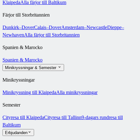
Klaipeda
Alla färjor till Baltikum
Färjor till Storbritannien
Dunkirk–Dover
Calais–Dover
Amsterdam–Newcastle
Dieppe–
Newhaven
Alla färjor till Storbritannien
Spanien & Marocko
Spanien & Marocko
Minikryssningar & Semester
Minikryssningar
Minikryssning till Klaipeda
Alla minikryssningar
Semester
Cityresa till Klaipeda
Cityresa till Tallinn
9-dagars rundresa till
Baltikum
Erbjudanden