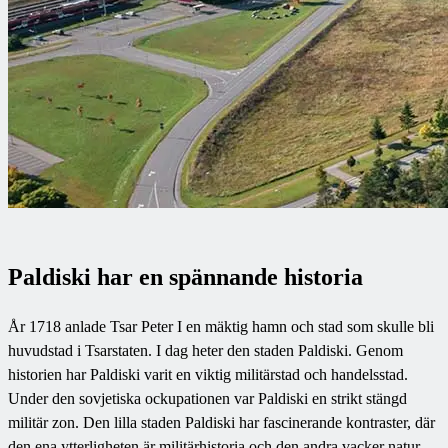
Paldiski har en spännande historia
År 1718 anlade Tsar Peter I en mäktig hamn och stad som skulle bli
huvudstad i Tsarstaten. I dag heter den staden Paldiski. Genom
historien har Paldiski varit en viktig militärstad och handelsstad.
Under den sovjetiska ockupationen var Paldiski en strikt stängd
militär zon. Den lilla staden Paldiski har fascinerande kontraster, där
den ena ytterligheten är militärhistoria och den andra vacker natur.