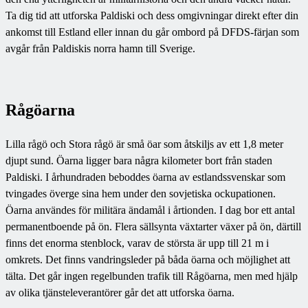
Ta dig tid att utforska Paldiski och dess omgivningar direkt efter din
ankomst till Estland eller innan du går ombord på DFDS-färjan som
avgår från Paldiskis norra hamn till Sverige.
Rågöarna
Lilla rågö och Stora rågö är små öar som åtskiljs av ett 1,8 meter
djupt sund. Öarna ligger bara några kilometer bort från staden
Paldiski. I århundraden beboddes öarna av estlandssvenskar som
tvingades överge sina hem under den sovjetiska ockupationen.
Öarna användes för militära ändamål i årtionden. I dag bor ett antal
permanentboende på ön. Flera sällsynta växtarter växer på ön, därtill
finns det enorma stenblock, varav de största är upp till 21 m i
omkrets. Det finns vandringsleder på båda öarna och möjlighet att
tälta. Det går ingen regelbunden trafik till Rågöarna, men med hjälp
av olika tjänsteleverantörer går det att utforska öarna.