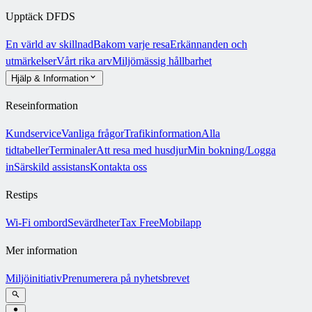
Upptäck DFDS
En värld av skillnad
Bakom varje resa
Erkännanden och
utmärkelser
Vårt rika arv
Miljömässig hållbarhet
Hjälp & Information
Reseinformation
Kundservice
Vanliga frågor
Trafikinformation
Alla
tidtabeller
Terminaler
Att resa med husdjur
Min bokning/Logga
in
Särskild assistans
Kontakta oss
Restips
Wi-Fi ombord
Sevärdheter
Tax Free
Mobilapp
Mer information
Miljöinitiativ
Prenumerera på nyhetsbrevet