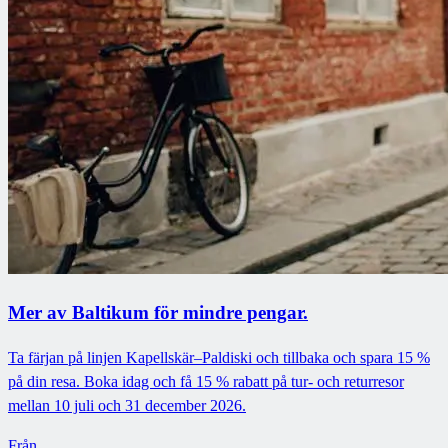
Mer av Baltikum för mindre pengar.
Ta färjan på linjen Kapellskär–Paldiski och tillbaka och spara 15 %
på din resa. Boka idag och få 15 % rabatt på tur- och returresor
mellan 10 juli och 31 december 2026.
Från