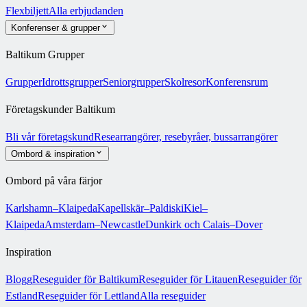
Flexbiljett
Alla erbjudanden
Konferenser & grupper
Baltikum Grupper
Grupper
Idrottsgrupper
Seniorgrupper
Skolresor
Konferensrum
Företagskunder Baltikum
Bli vår företagskund
Researrangörer, resebyråer, bussarrangörer
Ombord & inspiration
Ombord på våra färjor
Karlshamn–Klaipeda
Kapellskär–Paldiski
Kiel–
Klaipeda
Amsterdam–Newcastle
Dunkirk och Calais–Dover
Inspiration
Blogg
Reseguider för Baltikum
Reseguider för Litauen
Reseguider för
Estland
Reseguider för Lettland
Alla reseguider