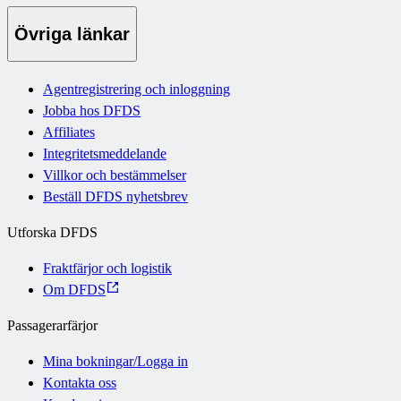
Övriga länkar
Agentregistrering och inloggning
Jobba hos DFDS
Affiliates
Integritetsmeddelande
Villkor och bestämmelser
Beställ DFDS nyhetsbrev
Utforska DFDS
Fraktfärjor och logistik
Om DFDS
Passagerarfärjor
Mina bokningar/Logga in
Kontakta oss