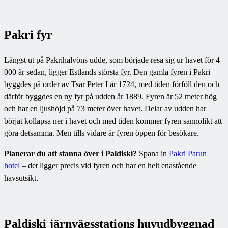
Pakri fyr
Längst ut på Pakrihalvöns udde, som började resa sig ur havet för 4
000 år sedan, ligger Estlands största fyr. Den gamla fyren i Pakri
byggdes på order av Tsar Peter I år 1724, med tiden förföll den och
därför byggdes en ny fyr på udden år 1889. Fyren är 52 meter hög
och har en ljushöjd på 73 meter över havet. Delar av udden har
börjat kollapsa ner i havet och med tiden kommer fyren sannolikt att
göra detsamma. Men tills vidare är fyren öppen för besökare.
Planerar du att stanna över i Paldiski?
Spana in
Pakri Parun
hotel
– det ligger precis vid fyren och har en helt enastående
havsutsikt.
Paldiski järnvägsstations huvudbyggnad