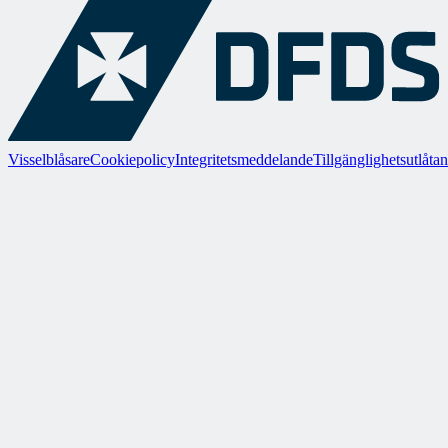
Visselblåsare
Cookiepolicy
Integritetsmeddelande
Tillgänglighetsutlåta