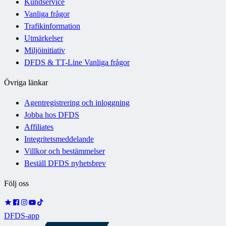
Kundservice
Vanliga frågor
Trafikinformation
Utmärkelser
Miljöinitiativ
DFDS & TT-Line Vanliga frågor
Övriga länkar
Agentregistrering och inloggning
Jobba hos DFDS
Affiliates
Integritetsmeddelande
Villkor och bestämmelser
Beställ DFDS nyhetsbrev
Följ oss
DFDS-app