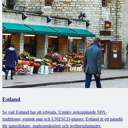
Estland
Se vad Estland har att erbjuda. Upplev avkopplande SPA-
traditioner, estnisk mat och UNESCO-platser. Estland är ett paradis
för naturälskare, matkonnässörer och wellnessfantaster.