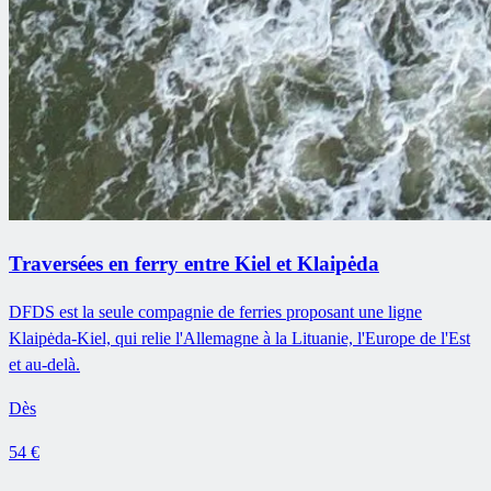
Traversées en ferry entre Kiel et Klaipėda
DFDS est la seule compagnie de ferries proposant une ligne
Klaipėda-Kiel, qui relie l'Allemagne à la Lituanie, l'Europe de l'Est
et au-delà.
Dès
54 €