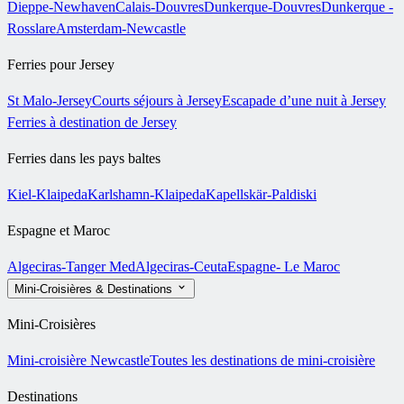
Dieppe-Newhaven
Calais-Douvres
Dunkerque-Douvres
Dunkerque -
Rosslare
Amsterdam-Newcastle
Ferries pour Jersey
St Malo-Jersey
Courts séjours à Jersey
Escapade d’une nuit à Jersey
Ferries à destination de Jersey
Ferries dans les pays baltes
Kiel-Klaipeda
Karlshamn-Klaipeda
Kapellskär-Paldiski
Espagne et Maroc
Algeciras-Tanger Med
Algeciras-Ceuta
Espagne- Le Maroc
Mini-Croisières & Destinations
Mini-Croisières
Mini-croisière Newcastle
Toutes les destinations de mini-croisière
Destinations