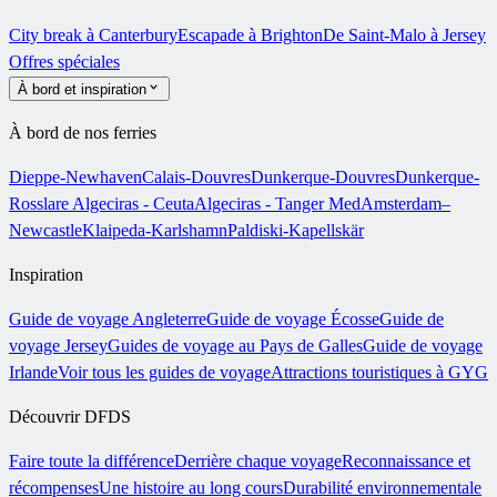
City break à Canterbury
Escapade à Brighton
De Saint-Malo à Jersey
Offres spéciales
À bord et inspiration
À bord de nos ferries
Dieppe-Newhaven
Calais-Douvres
Dunkerque-Douvres
Dunkerque-
Rosslare
Algeciras - Ceuta
Algeciras - Tanger Med
Amsterdam–
Newcastle
Klaipeda-Karlshamn
Paldiski-Kapellskär
Inspiration
Guide de voyage Angleterre
Guide de voyage Écosse
Guide de
voyage Jersey
Guides de voyage au Pays de Galles
Guide de voyage
Irlande
Voir tous les guides de voyage
Attractions touristiques à GYG
Découvrir DFDS
Faire toute la différence
Derrière chaque voyage
Reconnaissance et
récompenses
Une histoire au long cours
Durabilité environnementale