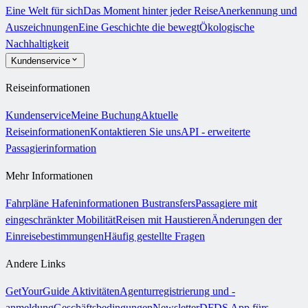
Eine Welt für sich
Das Moment hinter jeder Reise
Anerkennung und
Auszeichnungen
Eine Geschichte die bewegt
Ökologische
Nachhaltigkeit
Kundenservice
Reiseinformationen
Kundenservice
Meine Buchung
Aktuelle
Reiseinformationen
Kontaktieren Sie uns
API - erweiterte
Passagierinformation
Mehr Informationen
Fahrpläne
Hafeninformationen
Bustransfers
Passagiere mit
eingeschränkter Mobilität
Reisen mit Haustieren
Änderungen der
Einreisebestimmungen
Häufig gestellte Fragen
Andere Links
GetYourGuide Aktivitäten
Agenturregistrierung und -
anmeldung
Geschäftsbedingungen
Newsletter
DFDS App fürs