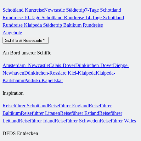
Schottland Kurzreise
Newcastle Städtetrip
7-Tage Schottland
Rundreise
10-Tage Schottland Rundreise
14-Tage Schottland
Rundreise
Klaipeda Städtetrip
Baltikum Rundreise
Angebote
Schiffe & Reiseziele
An Bord unserer Schiffe
Amsterdam–Newcastle
Calais-Dover
Dünkirchen-Dover
Dieppe-
Newhaven
Dünkirchen-Rosslare
Kiel-Klaipeda
Klaipeda-
Karlshamn
Paldiski-Kapellskär
Inspiration
Reiseführer Schottland
Reiseführer England
Reiseführer
Baltikum
Reiseführer Litauen
Reiseführer Estland
Reiseführer
Lettland
Reiseführer Irland
Reiseführer Schweden
Reiseführer Wales
DFDS Entdecken