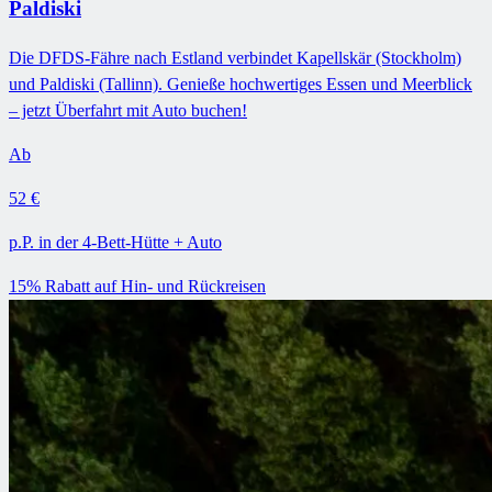
Paldiski
Die DFDS-Fähre nach Estland verbindet Kapellskär (Stockholm)
und Paldiski (Tallinn). Genieße hochwertiges Essen und Meerblick
– jetzt Überfahrt mit Auto buchen!
Ab
52 €
p.P. in der 4-Bett-Hütte + Auto
15% Rabatt auf Hin- und Rückreisen