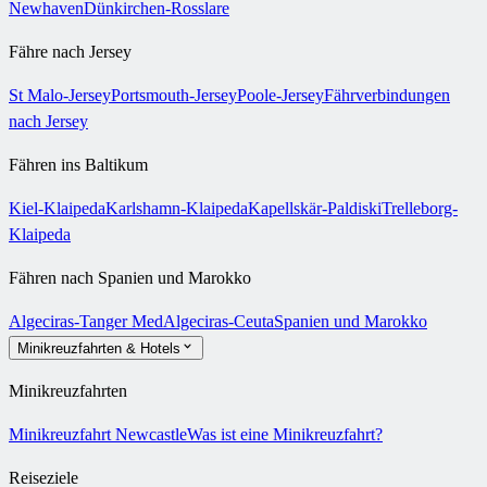
Newhaven
Dünkirchen-Rosslare
Fähre nach Jersey
St Malo-Jersey
Portsmouth-Jersey
Poole-Jersey
Fährverbindungen
nach Jersey
Fähren ins Baltikum
Kiel-Klaipeda
Karlshamn-Klaipeda
Kapellskär-Paldiski
Trelleborg-
Klaipeda
Fähren nach Spanien und Marokko
Algeciras-Tanger Med
Algeciras-Ceuta
Spanien und Marokko
Minikreuzfahrten & Hotels
Minikreuzfahrten
Minikreuzfahrt Newcastle
Was ist eine Minikreuzfahrt?
Reiseziele