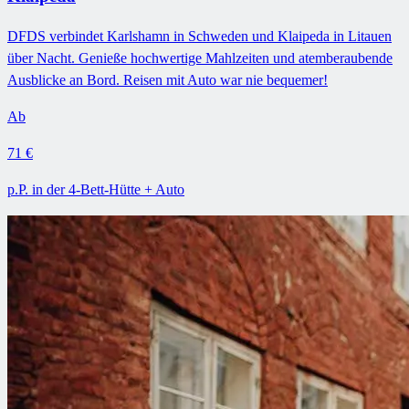
DFDS verbindet Karlshamn in Schweden und Klaipeda in Litauen
über Nacht. Genieße hochwertige Mahlzeiten und atemberaubende
Ausblicke an Bord. Reisen mit Auto war nie bequemer!
Ab
71 €
p.P. in der 4-Bett-Hütte + Auto