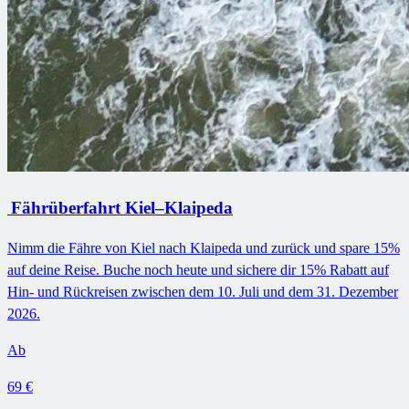
Fährüberfahrt Kiel–Klaipeda
Nimm die Fähre von Kiel nach Klaipeda und zurück und spare 15%
auf deine Reise. Buche noch heute und sichere dir 15% Rabatt auf
Hin- und Rückreisen zwischen dem 10. Juli und dem 31. Dezember
2026.
Ab
69 €