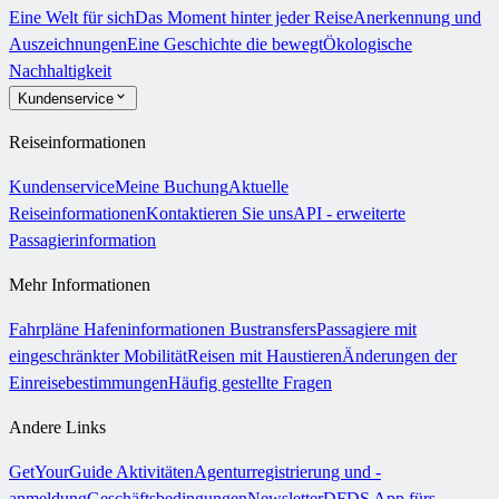
Eine Welt für sich
Das Moment hinter jeder Reise
Anerkennung und
Auszeichnungen
Eine Geschichte die bewegt
Ökologische
Nachhaltigkeit
Kundenservice
Reiseinformationen
Kundenservice
Meine Buchung
Aktuelle
Reiseinformationen
Kontaktieren Sie uns
API - erweiterte
Passagierinformation
Mehr Informationen
Fahrpläne
Hafeninformationen
Bustransfers
Passagiere mit
eingeschränkter Mobilität
Reisen mit Haustieren
Änderungen der
Einreisebestimmungen
Häufig gestellte Fragen
Andere Links
GetYourGuide Aktivitäten
Agenturregistrierung und -
anmeldung
Geschäftsbedingungen
Newsletter
DFDS App fürs