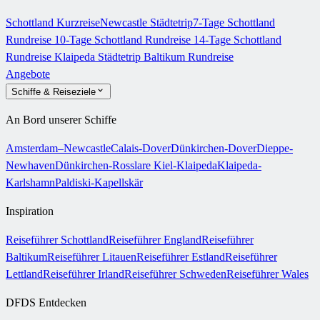
Schottland Kurzreise
Newcastle Städtetrip
7-Tage Schottland
Rundreise
10-Tage Schottland Rundreise
14-Tage Schottland
Rundreise
Klaipeda Städtetrip
Baltikum Rundreise
Angebote
Schiffe & Reiseziele
An Bord unserer Schiffe
Amsterdam–Newcastle
Calais-Dover
Dünkirchen-Dover
Dieppe-
Newhaven
Dünkirchen-Rosslare
Kiel-Klaipeda
Klaipeda-
Karlshamn
Paldiski-Kapellskär
Inspiration
Reiseführer Schottland
Reiseführer England
Reiseführer
Baltikum
Reiseführer Litauen
Reiseführer Estland
Reiseführer
Lettland
Reiseführer Irland
Reiseführer Schweden
Reiseführer Wales
DFDS Entdecken