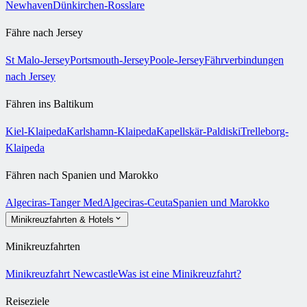
Newhaven
Dünkirchen-Rosslare
Fähre nach Jersey
St Malo-Jersey
Portsmouth-Jersey
Poole-Jersey
Fährverbindungen
nach Jersey
Fähren ins Baltikum
Kiel-Klaipeda
Karlshamn-Klaipeda
Kapellskär-Paldiski
Trelleborg-
Klaipeda
Fähren nach Spanien und Marokko
Algeciras-Tanger Med
Algeciras-Ceuta
Spanien und Marokko
Minikreuzfahrten & Hotels
Minikreuzfahrten
Minikreuzfahrt Newcastle
Was ist eine Minikreuzfahrt?
Reiseziele