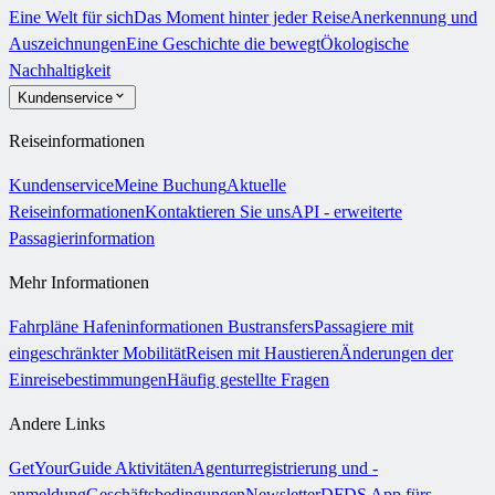
Eine Welt für sich
Das Moment hinter jeder Reise
Anerkennung und
Auszeichnungen
Eine Geschichte die bewegt
Ökologische
Nachhaltigkeit
Kundenservice
Reiseinformationen
Kundenservice
Meine Buchung
Aktuelle
Reiseinformationen
Kontaktieren Sie uns
API - erweiterte
Passagierinformation
Mehr Informationen
Fahrpläne
Hafeninformationen
Bustransfers
Passagiere mit
eingeschränkter Mobilität
Reisen mit Haustieren
Änderungen der
Einreisebestimmungen
Häufig gestellte Fragen
Andere Links
GetYourGuide Aktivitäten
Agenturregistrierung und -
anmeldung
Geschäftsbedingungen
Newsletter
DFDS App fürs