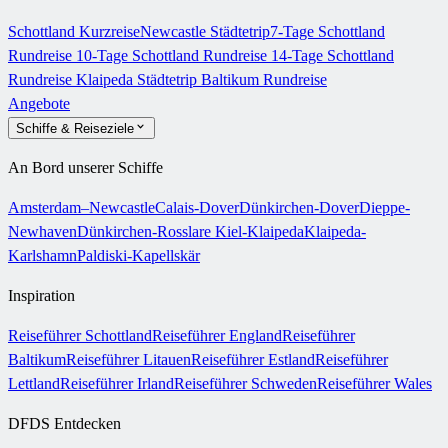
Schottland Kurzreise
Newcastle Städtetrip
7-Tage Schottland
Rundreise
10-Tage Schottland Rundreise
14-Tage Schottland
Rundreise
Klaipeda Städtetrip
Baltikum Rundreise
Angebote
Schiffe & Reiseziele
An Bord unserer Schiffe
Amsterdam–Newcastle
Calais-Dover
Dünkirchen-Dover
Dieppe-
Newhaven
Dünkirchen-Rosslare
Kiel-Klaipeda
Klaipeda-
Karlshamn
Paldiski-Kapellskär
Inspiration
Reiseführer Schottland
Reiseführer England
Reiseführer
Baltikum
Reiseführer Litauen
Reiseführer Estland
Reiseführer
Lettland
Reiseführer Irland
Reiseführer Schweden
Reiseführer Wales
DFDS Entdecken