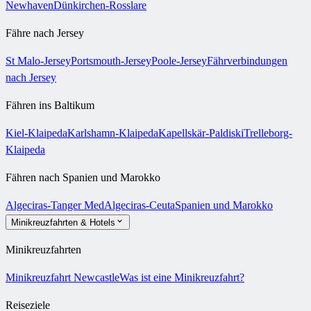
Newhaven
Dünkirchen-Rosslare
Fähre nach Jersey
St Malo-Jersey
Portsmouth-Jersey
Poole-Jersey
Fährverbindungen
nach Jersey
Fähren ins Baltikum
Kiel-Klaipeda
Karlshamn-Klaipeda
Kapellskär-Paldiski
Trelleborg-
Klaipeda
Fähren nach Spanien und Marokko
Algeciras-Tanger Med
Algeciras-Ceuta
Spanien und Marokko
Minikreuzfahrten & Hotels
Minikreuzfahrten
Minikreuzfahrt Newcastle
Was ist eine Minikreuzfahrt?
Reiseziele