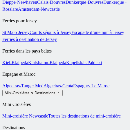
Dieppe-Newhaven
Calais-Douvres
Dunkerque-Douvres
Dunkerque -
Rosslare
Amsterdam-Newcastle
Ferries pour Jersey
St Malo-Jersey
Courts séjours à Jersey
Escapade d’une nuit à Jersey
Ferries à destination de Jersey
Ferries dans les pays baltes
Kiel-Klaipeda
Karlshamn-Klaipeda
Kapellskär-Paldiski
Espagne et Maroc
Algeciras-Tanger Med
Algeciras-Ceuta
Espagne- Le Maroc
Mini-Croisières & Destinations
Mini-Croisières
Mini-croisière Newcastle
Toutes les destinations de mini-croisière
Destinations