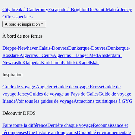
City break à Canterbury
Escapade à Brighton
De Saint-Malo à Jersey
Offres spéciales
À bord et inspiration
À bord de nos ferries
Dieppe-Newhaven
Calais-Douvres
Dunkerque-Douvres
Dunkerque-
Rosslare
Algeciras - Ceuta
Algeciras - Tanger Med
Amsterdam–
Newcastle
Klaipeda-Karlshamn
Paldiski-Kapellskär
Inspiration
Guide de voyage Angleterre
Guide de voyage Écosse
Guide de
voyage Jersey
Guides de voyage au Pays de Galles
Guide de voyage
Irlande
Voir tous les guides de voyage
Attractions touristiques à GYG
Découvrir DFDS
Faire toute la différence
Derrière chaque voyage
Reconnaissance et
récompenses
Une histoire au long cours
Durabilité environnementale