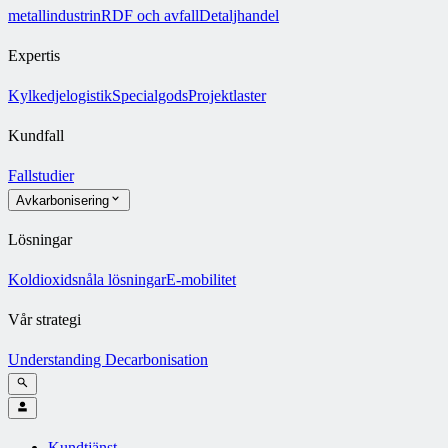
metallindustrin
RDF och avfall
Detaljhandel
Expertis
Kylkedjelogistik
Specialgods
Projektlaster
Kundfall
Fallstudier
Avkarbonisering
Lösningar
Koldioxidsnåla lösningar
E-mobilitet
Vår strategi
Understanding Decarbonisation
Kundtjänst