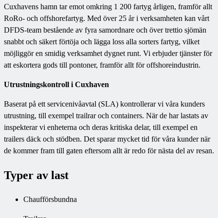
Cuxhavens hamn tar emot omkring 1 200 fartyg årligen, framför allt
RoRo- och offshorefartyg. Med över 25 år i verksamheten kan vårt
DFDS-team bestående av fyra samordnare och över trettio sjömän
snabbt och säkert förtöja och lägga loss alla sorters fartyg, vilket
möjliggör en smidig verksamhet dygnet runt. Vi erbjuder tjänster för
att eskortera gods till pontoner, framför allt för offshoreindustrin.
Utrustningskontroll i Cuxhaven
Baserat på ett servicenivåavtal (SLA) kontrollerar vi våra kunders
utrustning, till exempel trailrar och containers. När de har lastats av
inspekterar vi enheterna och deras kritiska delar, till exempel en
trailers däck och stödben. Det sparar mycket tid för våra kunder när
de kommer fram till gaten eftersom allt är redo för nästa del av resan.
Typer av last
Chaufförsbundna