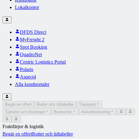
Lokalkontor
DFDS Direct
MyFreight 2
Spot Booking
QuadroNet
Centric Logistics Portal
Polaris
Aspect4
Alla kundportaler
Begär en offert
Rutter och tidtabeller
Transport
Tjänster och lösningar
Branscher
Avkarbonisering
Fraktfärjor & logistik
Begär en offert
Rutter och tidtabeller