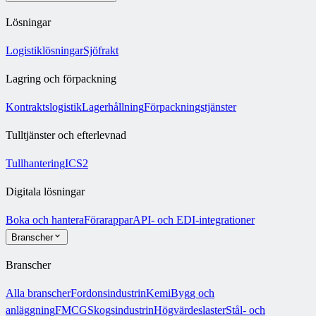
Lösningar
Logistiklösningar
Sjöfrakt
Lagring och förpackning
Kontraktslogistik
Lagerhållning
Förpackningstjänster
Tulltjänster och efterlevnad
Tullhantering
ICS2
Digitala lösningar
Boka och hantera
Förarappar
API- och EDI-integrationer
Branscher
Branscher
Alla branscher
Fordonsindustrin
Kemi
Bygg och
anläggning
FMCG
Skogsindustrin
Högvärdeslaster
Stål- och