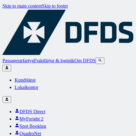
Skip to main content
Skip to footer
Passagerarfartyg
Fraktfärjor & logistik
Om DFDS
Kundtjänst
Lokalkontor
DFDS Direct
MyFreight 2
Spot Booking
QuadroNet