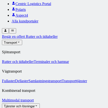
Centric Logistics Portal
Polaris
Aspect4
Alla kundportaler
Begär en offert
Rutter och tidtabeller
Transport
Sjötransport
Rutter och tidtabeller
Terminaler och hamnar
Vägtransport
Fullaster
Dellaster
Samlastningstransport
Transporttjänster
Kombinerad transport
Multimodal transport
Tjänster och lösningar