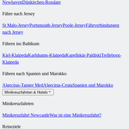
Newhaven
Dünkirchen-Rosslare
Fähre nach Jersey
St Malo-Jersey
Portsmouth-Jersey
Poole-Jersey
Fährverbindungen
nach Jersey
Fähren ins Baltikum
Kiel-Klaipeda
Karlshamn-Klaipeda
Kapellskär-Paldiski
Trelleborg-
Klaipeda
Fähren nach Spanien und Marokko
Algeciras-Tanger Med
Algeciras-Ceuta
Spanien und Marokko
Minikreuzfahrten & Hotels
Minikreuzfahrten
Minikreuzfahrt Newcastle
Was ist eine Minikreuzfahrt?
Reiseziele