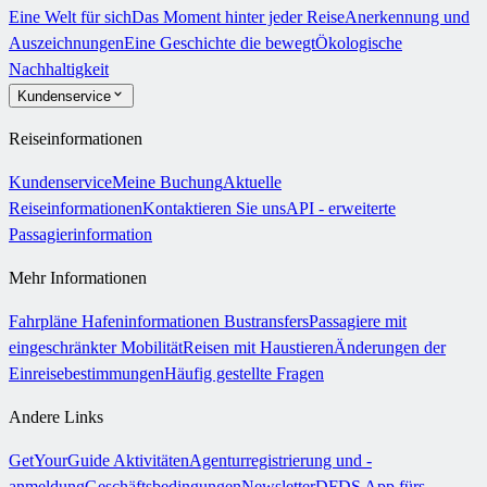
Eine Welt für sich
Das Moment hinter jeder Reise
Anerkennung und
Auszeichnungen
Eine Geschichte die bewegt
Ökologische
Nachhaltigkeit
Kundenservice
Reiseinformationen
Kundenservice
Meine Buchung
Aktuelle
Reiseinformationen
Kontaktieren Sie uns
API - erweiterte
Passagierinformation
Mehr Informationen
Fahrpläne
Hafeninformationen
Bustransfers
Passagiere mit
eingeschränkter Mobilität
Reisen mit Haustieren
Änderungen der
Einreisebestimmungen
Häufig gestellte Fragen
Andere Links
GetYourGuide Aktivitäten
Agenturregistrierung und -
anmeldung
Geschäftsbedingungen
Newsletter
DFDS App fürs