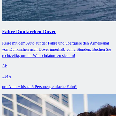
Fähre Dünkirchen-Dover
Reise mit dem Auto auf der Fähre und überquere den Ärmelkanal
von Dünkirchen nach Dover innerhalb von 2 Stunden. Buchen Sie
rechtzeitig, um Ihr Wunschdatum zu sichern!
Ab
114 €
pro Auto + bis zu 5 Personen, einfache Fahrt*