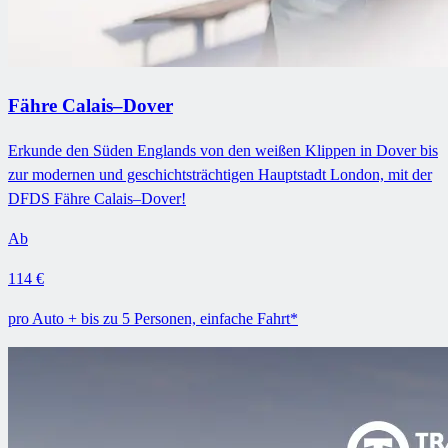
Fähre Calais–Dover
Erkunde den Süden Englands von den weißen Klippen in Dover bis
zur modernen und geschichtsträchtigen Hauptstadt London, mit der
DFDS Fähre Calais–Dover!
Ab
114 €
pro Auto + bis zu 5 Personen, einfache Fahrt*