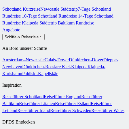
Schottland Kurzreise
Newcastle Städtetrip
7-Tage Schottland
Rundreise
10-Tage Schottland Rundreise
14-Tage Schottland
Rundreise
Klaipeda Städtetrip
Baltikum Rundreise
Angebote
Schiffe & Reiseziele
An Bord unserer Schiffe
Amsterdam–Newcastle
Calais-Dover
Dünkirchen-Dover
Dieppe-
Newhaven
Dünkirchen-Rosslare
Kiel-Klaipeda
Klaipeda-
Karlshamn
Paldiski-Kapellskär
Inspiration
Reiseführer Schottland
Reiseführer England
Reiseführer
Baltikum
Reiseführer Litauen
Reiseführer Estland
Reiseführer
Lettland
Reiseführer Irland
Reiseführer Schweden
Reiseführer Wales
DFDS Entdecken