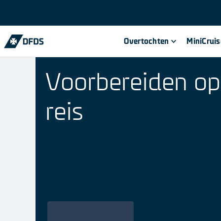
Overtochten
MiniCrui
Voorbereiden o
reis