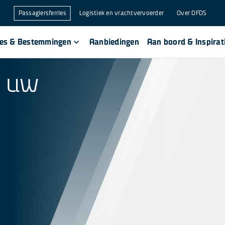
Passagiersferries
Logistiek en vrachtvervoerder
Over DFDS
ses & Bestemmingen
Aanbiedingen
Aan boord & Inspirat
p uw